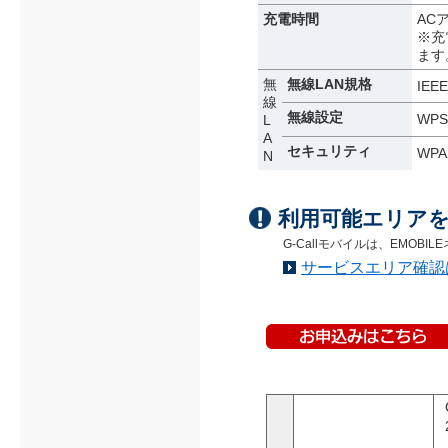
充電時間
AC
※充
ます
無
無線LAN規格
IEE
線
無線設定
WPS（
L
A
セキュリティ
WPA
N
利用可能エリア
G-Callモバイルは、EMOB
サービスエリア確認