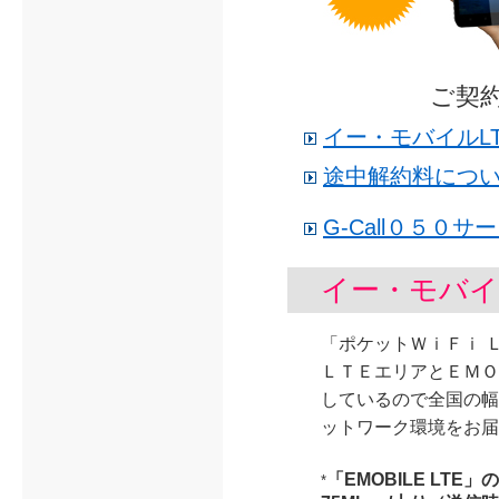
ご契
イー・モバイルL
途中解約料につ
G-Call０５０
イー・モバイ
「ポケットＷｉＦｉ 
ＬＴＥエリアとＥＭＯ
しているので全国の幅
ットワーク環境をお届
「EMOBILE LT
*