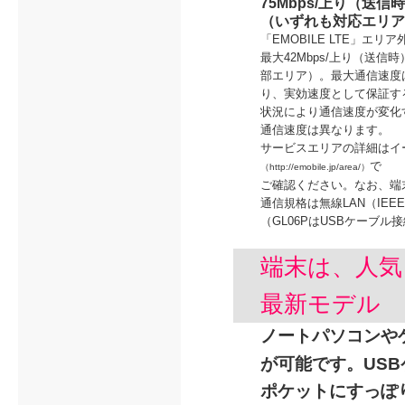
75Mbps/上り（送信
（いずれも対応エリア
「EMOBILE LTE」エリ
最大42Mbps/上り（送信
部エリア）。最大通信速度
り、実効速度として保証す
状況により通信速度が変化
通信速度は異なります。
サービスエリアの詳細はイ
で
（http://emobile.jp/area/）
ご確認ください。なお、端末
通信規格は無線LAN（IEEE8
（GL06PはUSBケーブ
端末は、人気
最新モデル
ノートパソコンやゲ
が可能です。US
ポケットにすっぽ