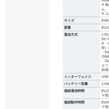
※Ma
※ 
ん。
※ 
サイズ
約90
質量
約15
通信方式
LTE
DC-
※「
時）
「E
25
「E
エリ
効速
インターフェイス
USB
バッテリー容量
3,5
連続通信時間
約12
※使
連続動作時間
約4
※使