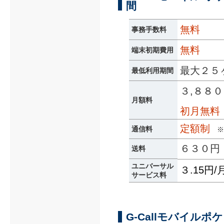
間
無料
事務手数料
無料
端末初期費用
最大２
最低利用期間
３,８８
月額料
初月無料
定額制
通信料
※
６３０円
送料
ユニバーサル
３.15円
サービス料
G-Callモバイル