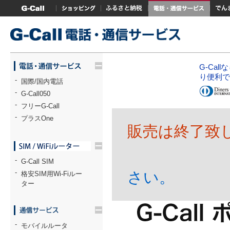
G-Callトップ
ショッピング
ふるさと納税
電話・通信サービス
でん
trigger
G-Ca
り便利で
-
国際/国内電話
-
G-Call050
-
フリーG-Call
-
プラスOne
販売は終了致
trigger
-
G-Call SIM
-
さい。
格安SIM用Wi-Fiルー
ター
trigger
-
モバイルルータ