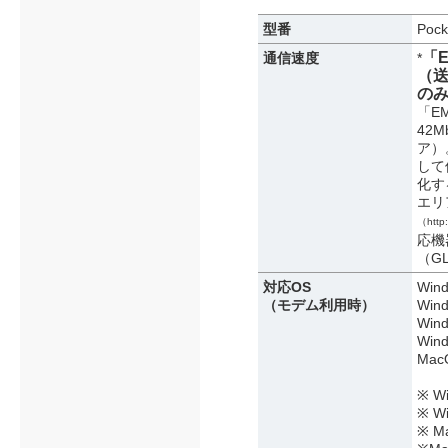
型番
Poc
「E
通信速度
*
（送
の
「E
42
ア）
して
化す
エリ
（http:
応機
（G
対応OS
Wind
（モデム利用時）
Wind
Wind
Wind
Mac
※ W
※ 
※ M