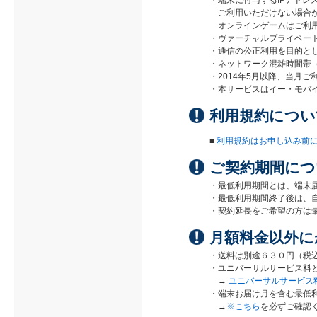
・端末に付与するIPアド
ご利用いただけない場合があり
オンラインゲームはご利用
・ヴァーチャルプライベー
・通信の公正利用を目的とし
・ネットワーク混雑時間帯（
・2014年5月以降、当月
・本サービスはイー・モバ
利用規約につい
■
利用規約はお申し込み前
ご契約期間につ
・最低利用期間とは、端末届
・最低利用期間終了後は、
・契約延長をご希望の方は
月額料金以外に
・送料は別途６３０円（税
・ユニバーサルサービス料
→
ユニバーサルサービス
・端末お届け月を含む最低
→
※こちら
を必ずご確認