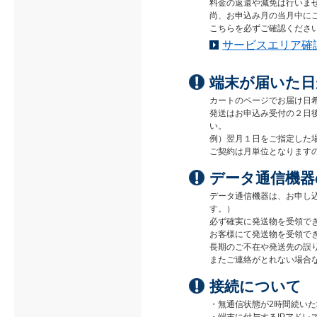
料金の返還や減免は行いま
尚、お申込み月の当月中にご
こちらを必ずご確認くださ
サービスエリア確
端末が届いた日
カートのページでお届け日
発送はお申込み受付の２日
い。
例）翌月１日をご指定した
ご契約は月単位となります
データ通信機器
データ通信機器は、お申し
す。）
必ず確実に発送物を受領で
お客様にて発送物を受領で
長期のご不在や発送先の誤
またご連絡がとれない場合
接続について
・無通信状態が2時間続い