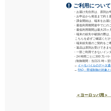
ご利用について
・お届け先住所は、原則お
・お申込から発送まで約１
・課金開始は、端末をお届
・最低利用期間途中でにの
・最低利用期間は最大25ヶ
・端末の紛失や破損の際は
こちらを必ずご確認くださ
・端末紛失後のご契約をご
・返品は原則お受けできま
・一部ご利用できないイン
・24 時間ごとに300 万
（制御期間：当日21 時～翌
→
イーモバイルのデータ通
→
FAQ：帯域制御の対象
＜ヨーロッパ用＞