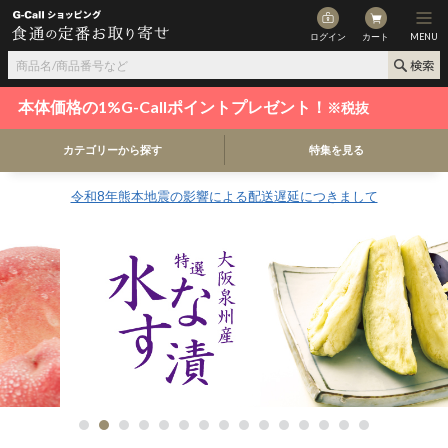
ログイン
カート
MENU
本体価格の1%G-Callポイントプレゼント！
※税抜
カテゴリーから探す
特集を見る
令和8年熊本地震の影響による配送遅延につきまして