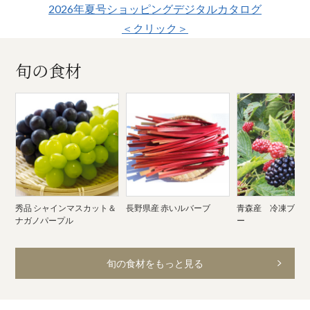
2026年夏号ショッピングデジタルカタログ
＜クリック＞
旬の食材
秀品 シャインマスカット＆
長野県産 赤いルバーブ
青森産 冷凍ブラ
ナガノパープル
ー
旬の食材をもっと見る