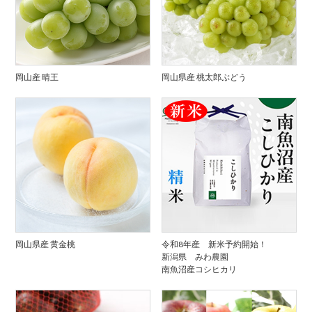
岡山産 晴王
岡山県産 桃太郎ぶどう
岡山県産 黄金桃
令和8年産 新米予約開始！
新潟県 みわ農園
南魚沼産コシヒカリ