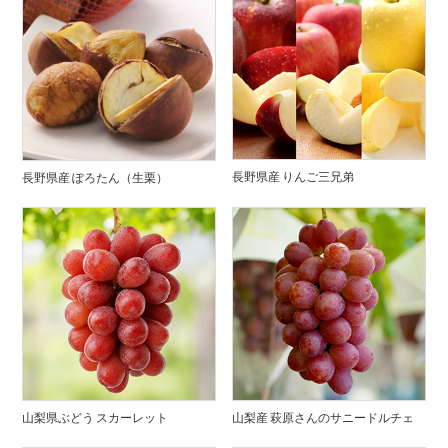
長野県産 りんご三兄弟
長野県産 ぽろたん（生栗）
山梨県ぶどう スカーレット
山梨産 萩原さんのサニードルチェ