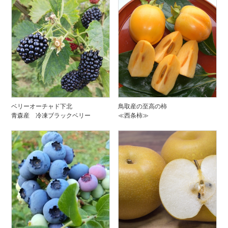
ベリーオーチャド下北
鳥取産の至高の柿
青森産 冷凍ブラックベリー
≪西条柿≫