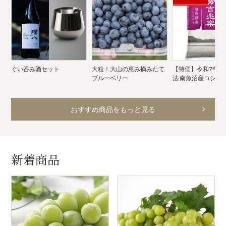
ぐい呑み酒セット
大粒！大山の恵み摘みたて
【特価】令和7年産
ブルーベリー
法 南魚沼産コシヒ
おすすめ商品をもっと見る
新着商品