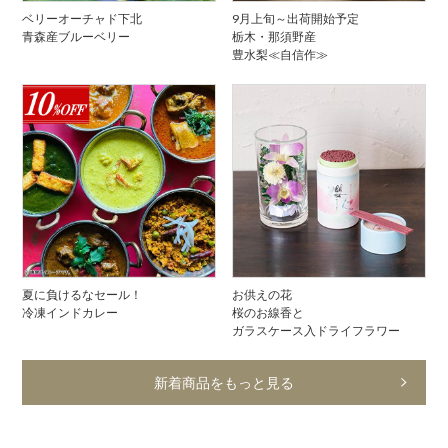
9月上旬～出荷開始予定
ベリーオーチャド下北
栃木・那須野産
青森産ブルーベリー
豊水梨≪自信作≫
夏に負けるなセール！
お供えの花
冷凍インドカレー
桜のお線香と
ガラスケース入ドライフラワー
新着商品をもっと見る