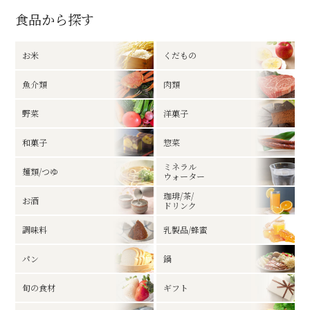
食品から探す
お米
くだもの
魚介類
肉類
野菜
洋菓子
和菓子
惣菜
ミネラル
麺類/つゆ
ウォーター
珈琲/茶/
お酒
ドリンク
調味料
乳製品/蜂蜜
パン
鍋
旬の食材
ギフト