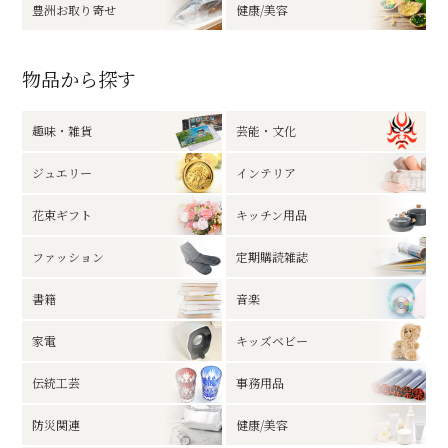
豊洲お取り寄せ
健康/美容
物品から探す
趣味・雑貨
芸能・文化
ジュエリー
インテリア
花束ギフト
キッチン用品
ファッション
定期購読雑誌
書籍
音楽
家電
キッズベビー
伝統工芸
事務用品
防災関連
健康/美容