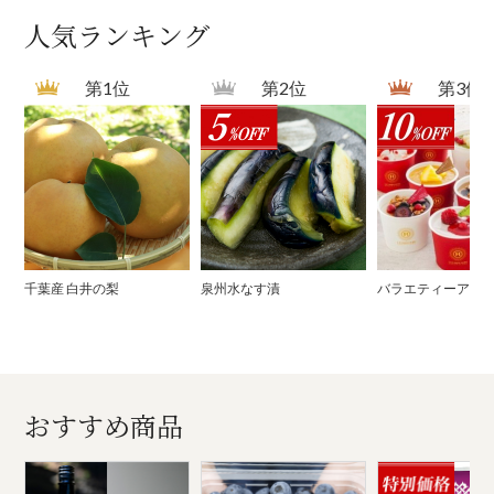
人気ランキング
第1位
第2位
第3位
千葉産 白井の梨
泉州水なす漬
バラエティーアイ
おすすめ商品