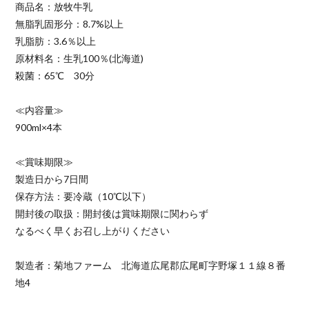
商品名：放牧牛乳
無脂乳固形分：8.7%以上
乳脂肪：3.6％以上
原材料名：生乳100％(北海道)
殺菌：65℃ 30分
≪内容量≫
900ml×4本
≪賞味期限≫
製造日から7日間
保存方法：要冷蔵（10℃以下）
開封後の取扱：開封後は賞味期限に関わらず
なるべく早くお召し上がりください
製造者：菊地ファーム 北海道広尾郡広尾町字野塚１１線８番
地4