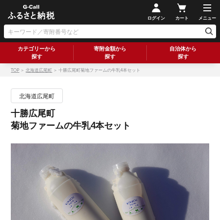
ログイン
カート
メニュー
カテゴリーから
寄附金額から
自治体から
探す
探す
探す
TOP
＞
北海道広尾町
＞ 十勝広尾町菊地ファームの牛乳4本セット
北海道広尾町
十勝広尾町
菊地ファームの牛乳4本セット