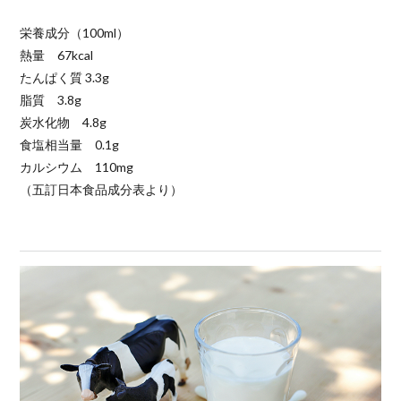
栄養成分（100ml）
熱量 67kcal
たんぱく質 3.3g
脂質 3.8g
炭水化物 4.8g
食塩相当量 0.1g
カルシウム 110mg
（五訂日本食品成分表より）