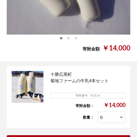
0
1
2
￥14,000
寄附金額
十勝広尾町
菊地ファームの牛乳4本セット
寄附番号 87314
￥14,000
寄附金額：
数量：