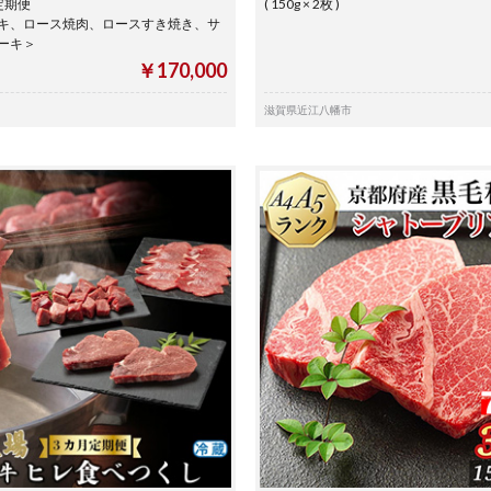
定期便
( 150g × 2枚 )
キ、ロース焼肉、ロースすき焼き、サ
テーキ＞
￥170,000
滋賀県近江八幡市