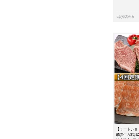
滋賀県高島市
【ミートショ
飛騨牛 A5等