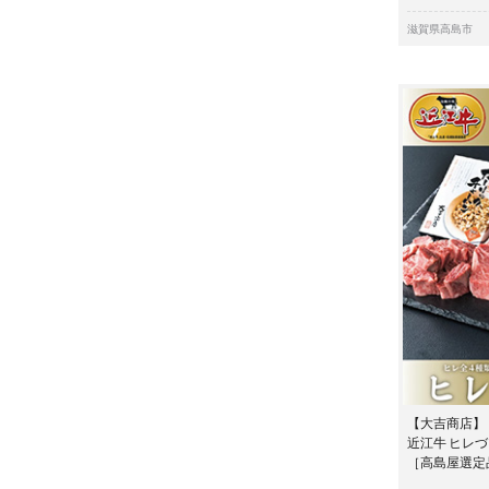
滋賀県高島市
【大吉商店】
近江牛 ヒレづ
［高島屋選