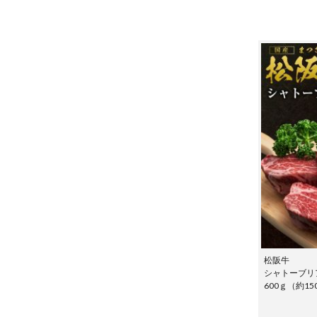
松阪牛
シャトーブリ
600ｇ（