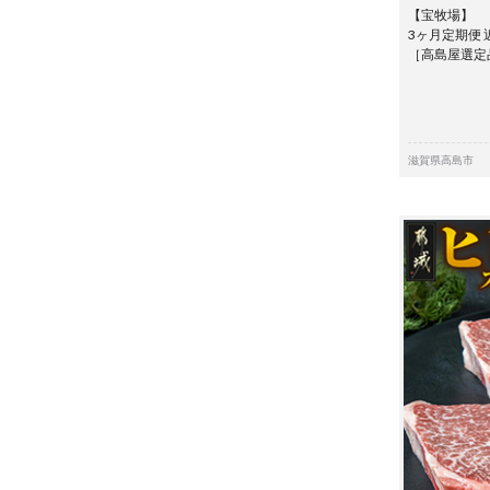
【宝牧場】
3ヶ月定期便
［高島屋選
滋賀県高島市