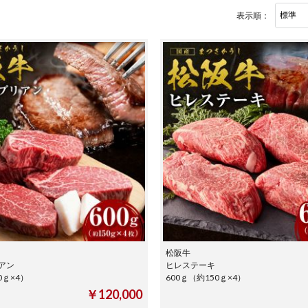
表示順：
松阪牛
アン
ヒレステーキ
約150ｇ×4）
600ｇ（約150ｇ×4）
￥120,000