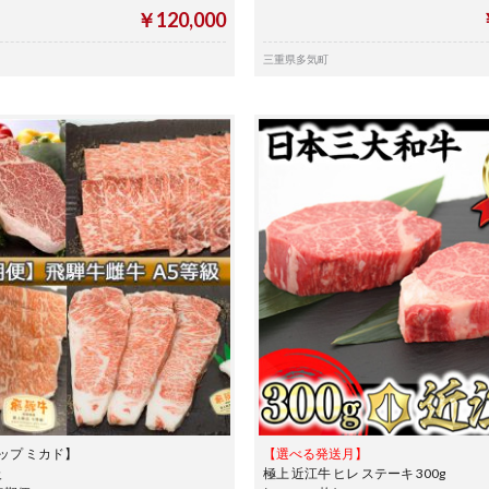
￥120,000
三重県多気町
ップ ミカド】
【選べる発送月】
級
極上 近江牛 ヒレ ステーキ 300g