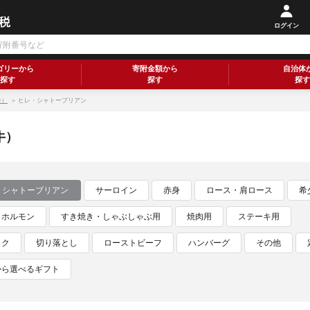
ログイン
ゴリーから
寄附金額から
自治体
探す
探す
探す
牛）
＞ ヒレ・シャトーブリアン
牛）
・シャトーブリアン
サーロイン
赤身
ロース・肩ロース
希
・ホルモン
すき焼き・しゃぶしゃぶ用
焼肉用
ステーキ用
ック
切り落とし
ローストビーフ
ハンバーグ
その他
から選べるギフト