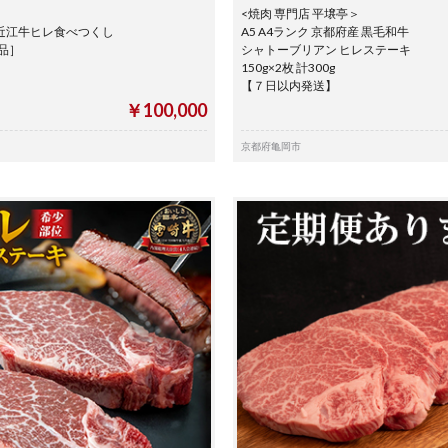
<焼肉 専門店 平壌亭＞
 近江牛ヒレ食べつくし
A5 A4ランク 京都府産 黒毛和牛
定品］
シャトーブリアン ヒレステーキ
150g×2枚 計300g
【７日以内発送】
￥100,000
京都府亀岡市