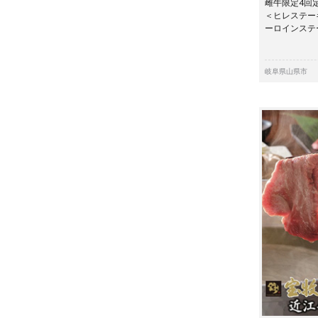
雌牛限定4回
＜ヒレステー
ーロインス
岐阜県山県市