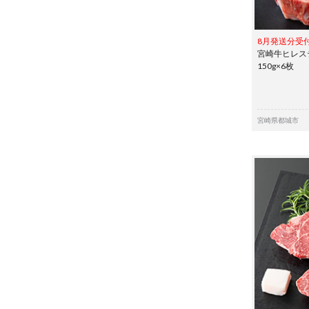
8月発送分受
宮崎牛ヒレス
150g×6枚
宮崎県都城市