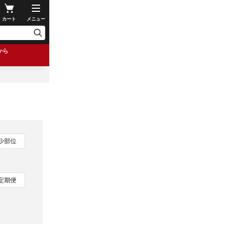
カート
メニュー
から
少部位
定期便