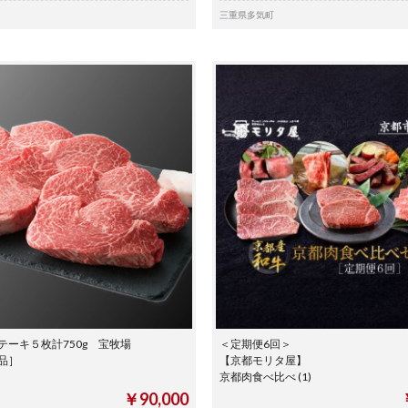
三重県多気町
テーキ５枚計750g 宝牧場
＜定期便6回＞
定品］
【京都モリタ屋】
京都肉食べ比べ (1)
￥90,000