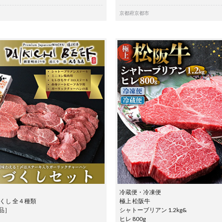
京都府京都市
冷蔵便・冷凍便
くし 全４種類
極上 松阪牛
定品］
シャトーブリアン 1.2kg&
ヒレ 800g