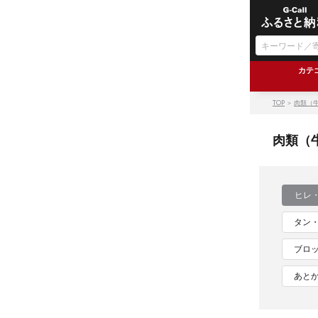
カテ
TOP
＞
肉類（
肉類（
ヒレ
タン
ブロ
あと