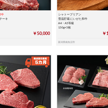
付中
シャトーブリアン
テーキ
雪温貯蔵 にいがた和牛
A4・A5等級
150g×5枚
￥50,000
￥1
新潟県南魚沼市