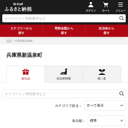
ログイン
カート
メニュー
カテゴリーから
寄附金額から
自治体から
探す
探す
探す
TOP
＞ 兵庫県新温泉町
兵庫県新温泉町
返礼品
自治体情報
使い道
カテゴリで絞る：
表示順：