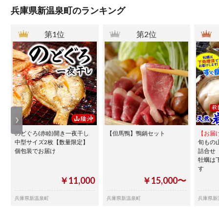
兵庫県新温泉町のランキング
第1位
第2位
のどぐろ(赤睦)開き一夜干し
【但馬鴨】鴨鍋セット
【お届
中型サイズ2枚【数量限定】
旬もの
個包装でお届け
詰合せ
牡蠣は
す
￥11,000
￥15,000〜
兵庫県新温泉町
兵庫県新温泉町
兵庫県新