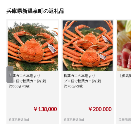
兵庫県新温泉町の返礼品
松葉ガニの本場より
松葉ガニの本場より
【但馬
プロ茹で松葉ガニ(冷凍)
プロ茹で松葉ガニ(冷凍)
約800ｇ×1枚
約700g×2枚
￥138,000
￥200,000
兵庫県新温泉町
兵庫県新温泉町
兵庫県新