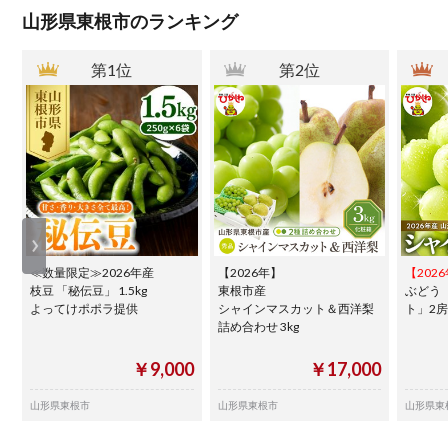
山形県東根市のランキング
第1位
第2位
≪数量限定≫2026年産
【2026年】
【202
枝豆 「秘伝豆」 1.5kg
東根市産
ぶどう
よってけポポラ提供
シャインマスカット＆西洋梨
ト」2房 (
詰め合わせ 3kg
￥9,000
￥17,000
山形県東根市
山形県東根市
山形県東