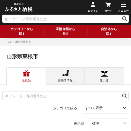
ログイン
カート
メニュー
カテゴリーから
寄附金額から
自治体から
探す
探す
探す
TOP
＞ 山形県東根市
山形県東根市
返礼品
自治体情報
使い道
カテゴリで絞る：
表示順：