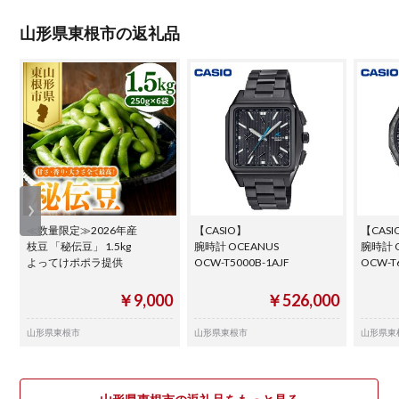
山形県東根市の返礼品
≪数量限定≫2026年産
【CASIO】
【CASI
枝豆 「秘伝豆」 1.5kg
腕時計 OCEANUS
腕時計 O
よってけポポラ提供
OCW-T5000B-1AJF
OCW-T
￥9,000
￥526,000
山形県東根市
山形県東根市
山形県東