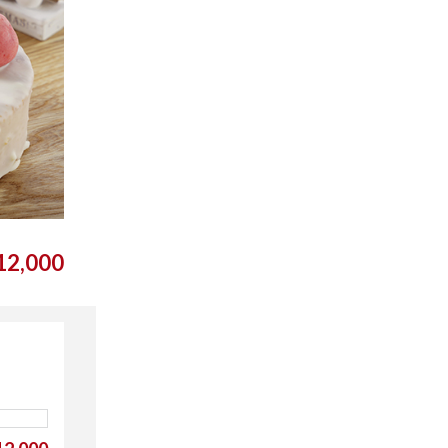
2,000