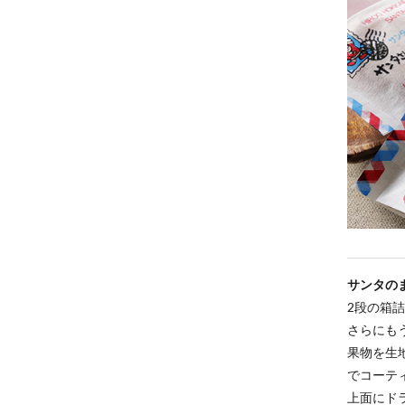
サンタの
2段の箱
さらにも
果物を生
でコーテ
上面にド