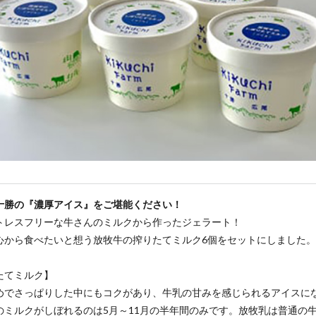
十勝の『濃厚アイス』をご堪能ください！
トレスフリーな牛さんのミルクから作ったジェラート！
心から食べたいと想う放牧牛の搾りたてミルク6個をセットにしました。
たてミルク】
めでさっぱりした中にもコクがあり、牛乳の甘みを感じられるアイスに
のミルクがしぼれるのは5月～11月の半年間のみです。放牧乳は普通の