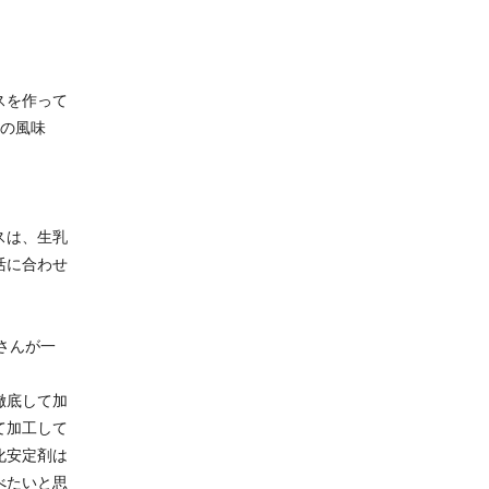
スを作って
来の風味
スは、生乳
活に合わせ
さんが一
徹底して加
て加工して
化安定剤は
べたいと思