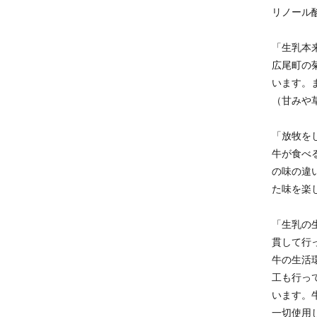
リノール酸
「生乳本
広尾町の
います。
（甘みや
「放牧を
牛が食べ
の味の違
た味を楽
「生乳の
貫して行
牛の生活
工も行っ
います。
一切使用