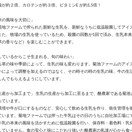
が約２倍、カロテンが約３倍、ビタミンE が約1.5倍！
来の風味を大切に」
菊地ファームで搾られた新鮮な生乳を、新鮮なうちに低温殺菌してアイ
また、牧場の生乳を使っているため、殺菌の回数が1回で済み、生乳本
草の香りなど）を楽しむことができます。
しているからこそ生まれる、旬の味わい」
る草の味や季節によって、生乳の味も変わります。菊池ファームのアイ
いによって調整を加えるのではなく、その時その時の生乳の味、牛の生
しんでもらえるようにしています。
生産から加工まで」 生乳の生産から加工に至るまで、酪農家である菊池
っています。
環境や牛が口にするものなど、安心して飲める生乳を作り、衛生管理を
ています。菊地ファームでは搾った牛乳はその日のうちに自社加工場に
牛乳の本来の風味を活かすために低温殺菌を行い、保存料・着色料・乳
していません。食の安心と味にこだわり抜いた酪農家の私達が心から食