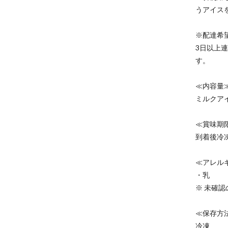
うアイス
※配達希
3日以上
す。
≪内容量
ミルクアイ
≪賞味期
到着後冷
≪アレル
・乳
※ 未確
≪保存方
冷凍