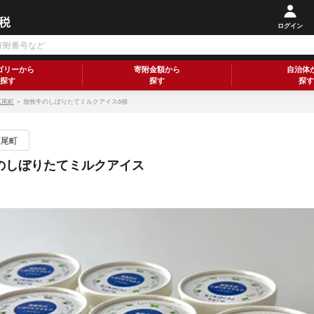
ログイン
ゴリーから
寄附金額から
自治体
探す
探す
探す
広尾町
＞ 放牧牛のしぼりたてミルクアイス6個
広尾町
のしぼりたてミルクアイス