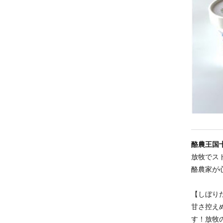
酪農王国
放牧でス
酪農家が
【しぼり
甘さ控え
す！放牧