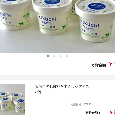
0
1
2
3
￥1
寄附金額
放牧牛のしぼりたてミルクアイス
6個
寄附番号 87293
￥1
寄附金額：