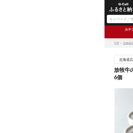
カテ
TOP
＞
北海道
北海道
放牧牛
6個