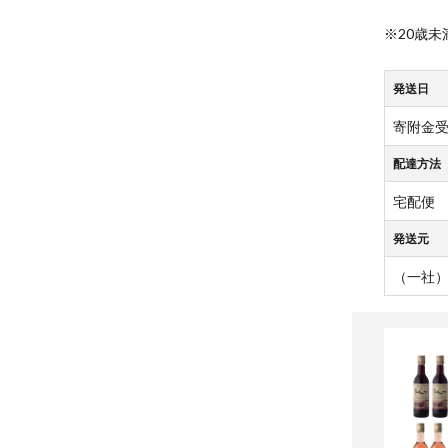
※20歳
発送日
寄附金受
配達方法
宅配便
発送元
（一社