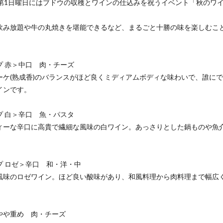
月第1日曜日にはブドウの収穫とワインの仕込みを祝うイベント「秋のワ
飲み放題や牛の丸焼きを堪能できるなど、まるごと十勝の味を楽しむこ
プ 赤＞中口 肉・チーズ
ーケ(熟成香)のバランスがほど良くミディアムボディな味わいで、誰に
インです。
プ 白＞辛口 魚・パスタ
ィーな辛口に高貴で繊細な風味の白ワイン。あっさりとした鍋ものや魚
。
プ ロゼ＞辛口 和・洋・中
風味のロゼワイン。ほど良い酸味があり、和風料理から肉料理まで幅広
やや重め 肉・チーズ