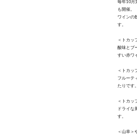
毎年10
も開催。
ワインの
す。
＜トカッ
酸味とブ
すい赤ワ
＜トカッ
フルーテ
たりです
＜トカッ
ドライな
す。
＜山幸＞