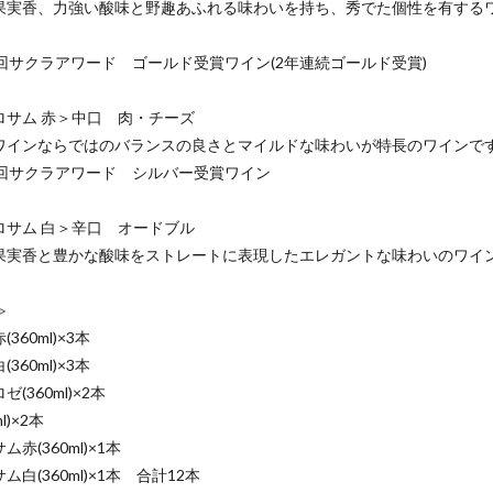
果実香、力強い酸味と野趣あふれる味わいを持ち、秀でた個性を有する
回サクラアワード ゴールド受賞ワイン(2年連続ゴールド受賞)
ロサム 赤＞中口 肉・チーズ
ワインならではのバランスの良さとマイルドな味わいが特長のワインで
回サクラアワード シルバー受賞ワイン
ロサム 白＞辛口 オードブル
果実香と豊かな酸味をストレートに表現したエレガントな味わいのワイ
≫
360ml)×3本
360ml)×3本
(360ml)×2本
l)×2本
赤(360ml)×1本
ム白(360ml)×1本 合計12本