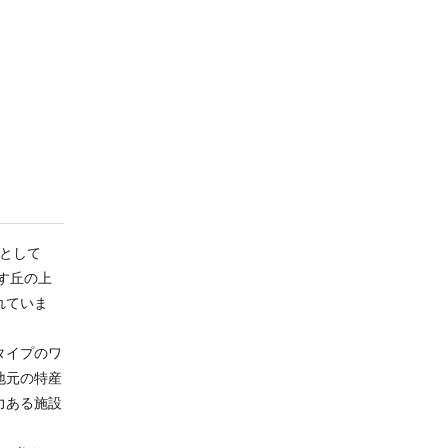
設として
す丘の上
れていま
タイプのワ
地元の特産
力ある施設