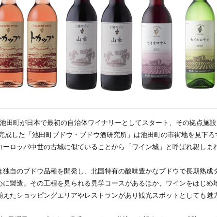
 年、池田町が日本で最初の自治体ワイナリーとしてスタート、その拠点施
年に完成した「池田町ブドウ・ブドウ酒研究所」は池田町の市街地を見下ろ
ヨーロッパ中世の古城に似ていることから「ワイン城」と呼ばれ親しま
は独自のブドウ品種を開発し、北国特有の酸味豊かなブドウで長期熟成
心に製造。その工程を見られる見学コースがあるほか、ワインをはじめ
揃えたショッピングエリアやレストランがあり観光スポットとしても魅