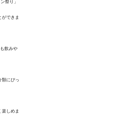
イン祭り」
とができま
でも飲みや
介類にぴっ
く楽しめま