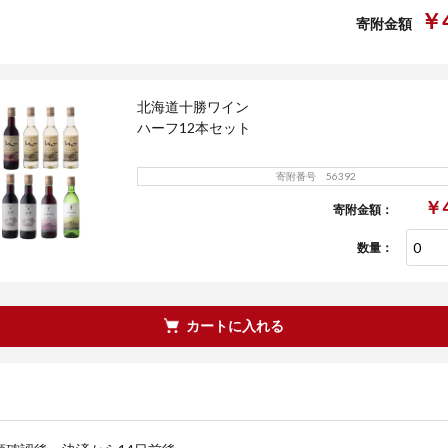
￥4
寄附金額
北海道十勝ワイン
ハーフ12本セット
寄附番号 56392
￥4
寄附金額：
数量：
カートに入れる