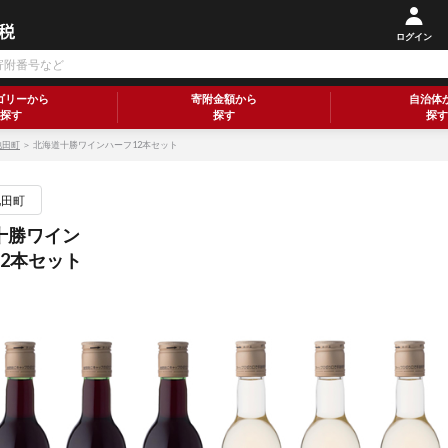
ログイン
ゴリーから
寄附金額から
自治体
探す
探す
探す
池田町
＞ 北海道十勝ワインハーフ12本セット
池田町
十勝ワイン
12本セット