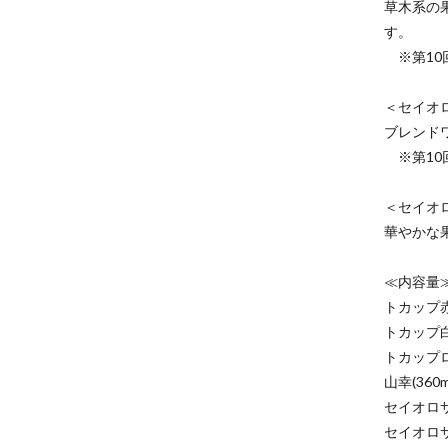
草木系の
す。
※第10
＜セイオ
ブレンド
※第10
＜セイオ
華やかな
≪内容量
トカップ赤(
トカップ白(
トカップロゼ
山幸(360m
セイオロサム
セイオロサ