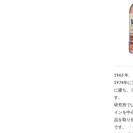
1963
1974
に建ち、
す。
研究所で
インを中
品を取り
です。