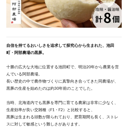
自信を持てるおいしさを追求して探究心から生まれた、池田
町・阿部農場の黒豚。
十勝の広大な大地に位置する池田町で、明治20年から農業を営
んでいる阿部農場。
長い歴史の中で農作物づくりに真摯向き合ってきた同農場が、
黒豚の生産を始めたのは約30年前のことでした。
当時、北海道内でも黒豚を専門に育てる農家は非常に少なく、
生産効率が良い交雑種（F1・F2）と比較すると、
黒豚は生まれる頭数が限られており、肥育期間も長く、ストレ
スに対して敏感という難しさがあります。