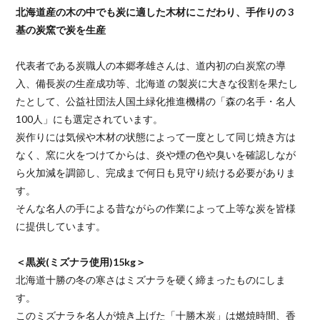
北海道産の木の中でも炭に適した木材にこだわり、手作りの 3
基の炭窯で炭を生産
代表者である炭職人の本郷孝雄さんは、道内初の白炭窯の導
入、備長炭の生産成功等、北海道 の製炭に大きな役割を果たし
たとして、公益社団法人国土緑化推進機構の「森の名手・名人
100人」にも選定されています。
炭作りには気候や木材の状態によって一度として同じ焼き方は
なく、窯に火をつけてからは、炎や煙の色や臭いを確認しなが
ら火加減を調節し、完成まで何日も見守り続ける必要がありま
す。
そんな名人の手による昔ながらの作業によって上等な炭を皆様
に提供しています。
＜黒炭(ミズナラ使用)15kg＞
北海道十勝の冬の寒さはミズナラを硬く締まったものにしま
す。
このミズナラを名人が焼き上げた「十勝木炭」は燃焼時間、香