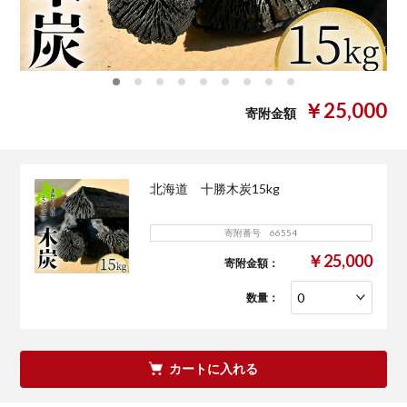
0
1
2
3
4
5
6
7
8
￥25,000
寄附金額
北海道 十勝木炭15kg
寄附番号 66554
￥25,000
寄附金額：
数量：
カートに入れる