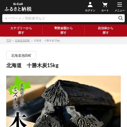
ログイン
カート
メニュー
カテゴリーから
寄附金額から
自治体から
探す
探す
探す
TOP
＞
北海道池田町
＞ 北海道 十勝木炭15kg
北海道池田町
北海道 十勝木炭15kg