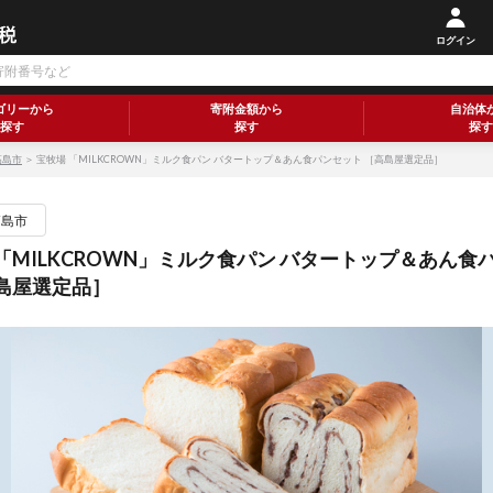
ログイン
ゴリーから
寄附金額から
自治体
探す
探す
探す
高島市
＞ 宝牧場 「MILKCROWN」ミルク食パン バタートップ＆あん食パンセット ［高島屋選定品］
高島市
「MILKCROWN」ミルク食パン バタートップ＆あん食
高島屋選定品］