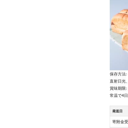
保存方法:
直射日光
賞味期限:
常温で4日
発送日
寄附金