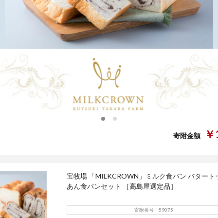
0
1
￥1
寄附金額
宝牧場 「MILKCROWN」ミルク食パン バター
あん食パンセット ［高島屋選定品］
寄附番号 59075