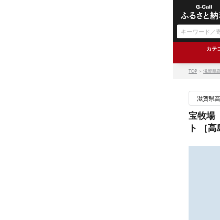
カテ
TOP
＞
滋賀県
滋賀県
宝牧場 
ト ［