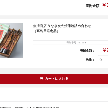
￥2
寄附金額
魚清商店 うなぎ炭火焼蒲焼詰め合わせ
［高島屋選定品］
寄附番号 61134
￥2
寄附金額：
数量：
カートに入れる