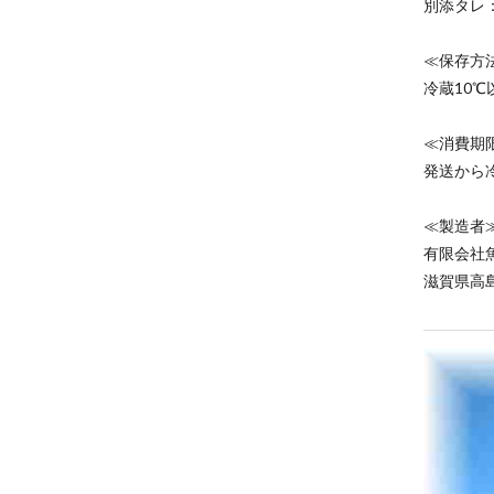
別添タレ
≪保存方
冷蔵10
≪消費期
発送から
≪製造者
有限会社
滋賀県高