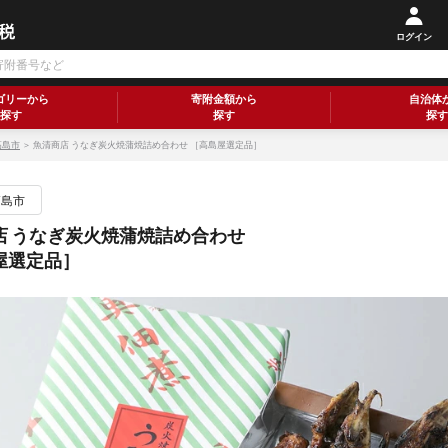
ログイン
ゴリーから
寄附金額から
自治体
探す
探す
探す
高島市
＞ 魚清商店 うなぎ炭火焼蒲焼詰め合わせ ［高島屋選定品］
高島市
店 うなぎ炭火焼蒲焼詰め合わせ
屋選定品］