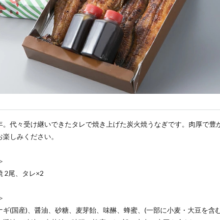
年。代々受け継いできたタレで焼き上げた炭火焼うなぎです。肉厚で豊
お楽しみください。
≫
 2尾、タレ×2
≫
ナギ(国産)、醤油、砂糖、麦芽飴、味醂、蜂蜜、(一部に小麦・大豆を含む