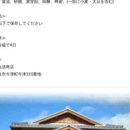
：醤油、砂糖、麦芽飴、味醂、蜂蜜、(一部に小麦・大豆を含む)
法≫
℃以下で保存してください
限≫
冷蔵で4日
≫
魚清商店
島市今津町今津310番地