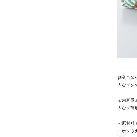
創業百余
うなぎを
≪内容量
うなぎ蒲焼
≪原材料
ニホンウ