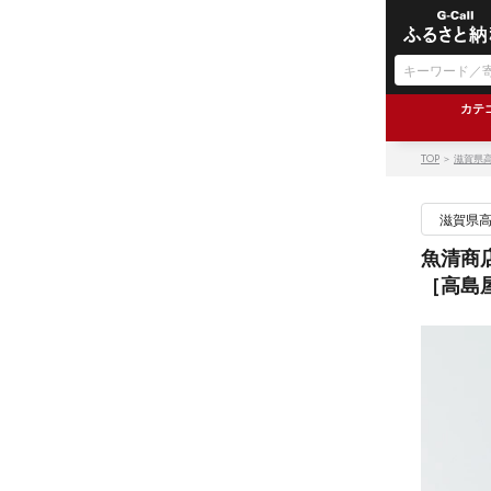
カテ
TOP
＞
滋賀県
滋賀県
魚清商
［高島