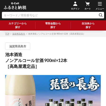
ログイン
カート
メニュー
カテゴリーから
寄附金額から
自治体から
探す
探す
探す
TOP
＞
滋賀県高島市
＞ 池本酒造ノンアルコール甘酒 900ml×12本［高島屋選定品］
滋賀県高島市
池本酒造
ノンアルコール甘酒 900ml×12本
［高島屋選定品］