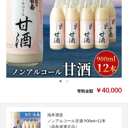
0
1
￥40,000
寄附金額
池本酒造
ノンアルコール甘酒 900ml×12本
［高島屋選定品］