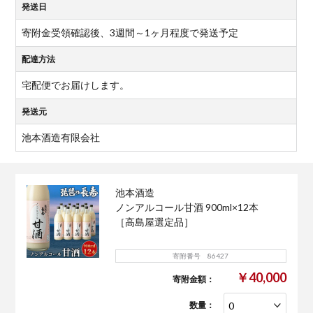
発送日
寄附金受領確認後、3週間～1ヶ月程度で発送予定
配達方法
宅配便でお届けします。
発送元
池本酒造有限会社
池本酒造
ノンアルコール甘酒 900ml×12本
［高島屋選定品］
寄附番号 86427
￥40,000
寄附金額：
数量：