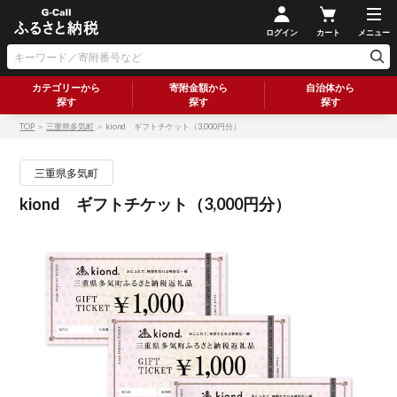
ログイン
カート
メニュー
カテゴリーから
寄附金額から
自治体から
探す
探す
探す
TOP
＞
三重県多気町
＞ kiond ギフトチケット（3,000円分）
三重県多気町
kiond ギフトチケット（3,000円分）