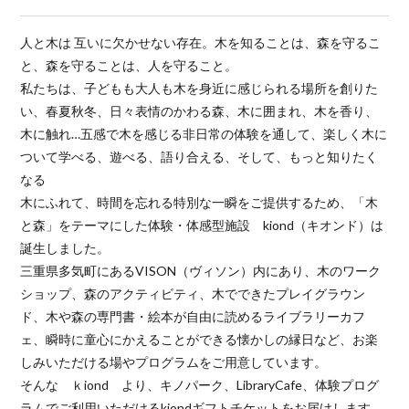
人と木は 互いに欠かせない存在。木を知ることは、森を守るこ
と、森を守ることは、人を守ること。
私たちは、子どもも大人も木を身近に感じられる場所を創りた
い、春夏秋冬、日々表情のかわる森、木に囲まれ、木を香り、
木に触れ…五感で木を感じる非日常の体験を通して、楽しく木に
ついて学べる、遊べる、語り合える、そして、もっと知りたく
なる
木にふれて、時間を忘れる特別な一瞬をご提供するため、「木
と森」をテーマにした体験・体感型施設 kiond（キオンド）は
誕生しました。
三重県多気町にあるVISON（ヴィソン）内にあり、木のワーク
ショップ、森のアクティビティ、木でできたプレイグラウン
ド、木や森の専門書・絵本が自由に読めるライブラリーカフ
ェ、瞬時に童心にかえることができる懐かしの縁日など、お楽
しみいただける場やプログラムをご用意しています。
そんな ｋiond より、キノパーク、LibraryCafe、体験プログ
ラムでご利用いただけるkiondギフトチケットをお届けします。