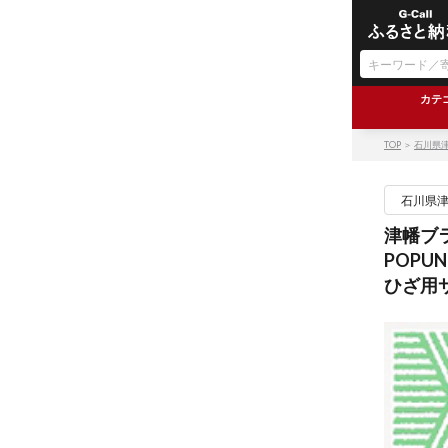
カテ
TOP
＞
石川県
石川県
津幡ブ
POPU
ひざ用