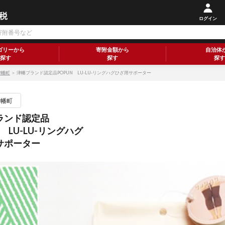
ログイン
ゴリーから
寄附金額から
自治体
探す
探す
探す
津幡町
＞ 津幡ブランド認定品POPUN LU-LU-リングハグひざ用サポーター
津幡町
ランド認定品
N LU-LU-リングハグ
サポーター