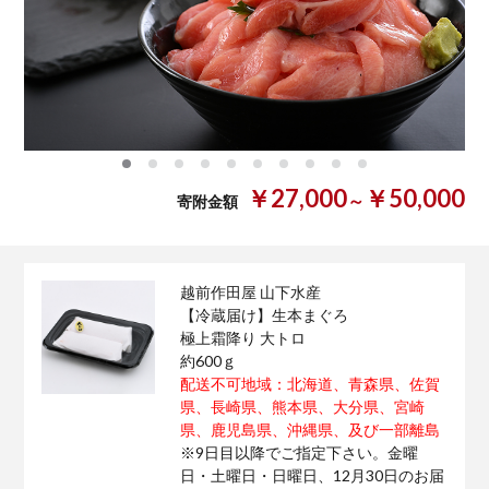
0
1
2
3
4
5
6
7
8
9
￥27,000
￥50,000
～
寄附金額
越前作田屋 山下水産
【冷蔵届け】生本まぐろ
極上霜降り 大トロ
約600ｇ
配送不可地域：北海道、青森県、佐賀
県、長崎県、熊本県、大分県、宮崎
県、鹿児島県、沖縄県、及び一部離島
※9日目以降でご指定下さい。金曜
日・土曜日・日曜日、12月30日のお届