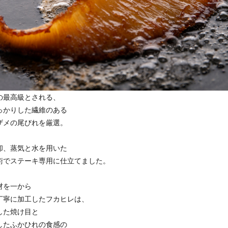
の最高級とされる、
っかりした繊維のある
ザメの尾びれを厳選。
却、蒸気と水を用いた
術でステーキ専用に仕立てました。
材を一から
丁寧に加工したフカヒレは、
した焼け目と
したふかひれの食感の