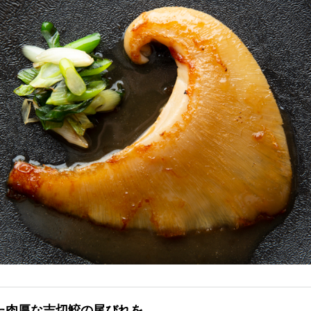
た肉厚な吉切鮫の尾びれを