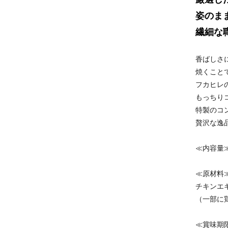
姿のま
繊細な
香ばしさ
焼くこと
フカヒレ
もっちり
特製のコ
贅沢な逸
≪内容量
≪原材料
チキンエ
（一部に
≪賞味期