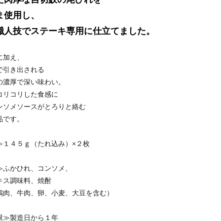
ま使用し、
職人技でステーキ専用に仕立てました。
に加え、
で引き出される
の濃厚で深い味わい。
コリコリした食感に
ンソメソースがとろりと絡む
品です。
≫１４５ｇ（たれ込み）×２枚
≫ふかひれ、コンソメ、
キス調味料、焼酎
鶏肉、牛肉、卵、小麦、大豆を含む）
限≫製造日から１年