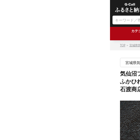
カテ
TOP
＞
宮城県
宮城県
気仙沼
ふかひ
石渡商