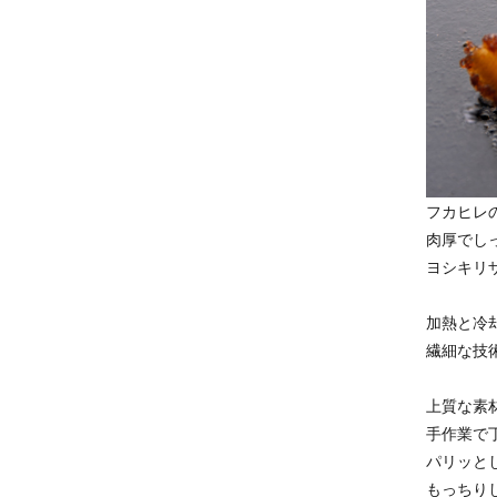
フカヒレ
肉厚でし
ヨシキリ
加熱と冷
繊細な技
上質な素
手作業で
パリッと
もっちり