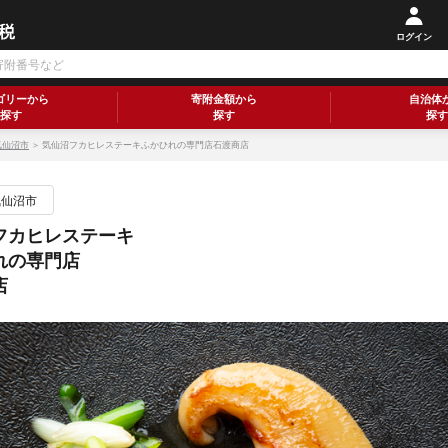
ログイン
ゴリーから
寄附金額から
自治体
探す
探す
探す
気仙沼市
＞ 気仙沼フカヒレステーキふかひれの専門店石渡商店
気仙沼市
フカヒレステーキ
れの専門店
店