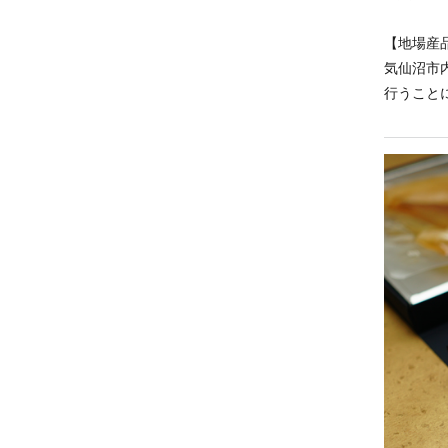
【地場産
気仙沼市
行うこと