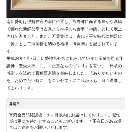
南伊勢町は伊勢神宮の南に位置し、熊野灘に面する豊かな漁場
で捕れた新鮮な幸は古来より神様のお食事「神饌」として献上
されてきました。また、万葉集には、古代～平安時代に朝廷に
「贄」として海産物を納める地域「御食国」と記されていま
す。
平成24年4月7日、伊勢神宮外宮に祀られてい食と産業を司る守
護神「豊受大神」に、「正直なものづくり」を誓い、「日頃の
感謝」を込めて寶鯛西京漬を奉納しました。「ありがたいもの
を、おめでたい時に」をコンセプトにこれからも、日々邁進し
てまいります。
発送日
寄附金受領確認後、１ヶ月以内にお届けしております。繁忙
期は更にお待たせすることもございます。 ＊不在日がある場
合はご連絡をお願いいたします。