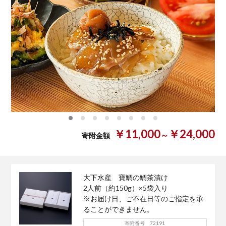
0
1
2
3
4
5
6
7
￥11,000
￥24,000
～
寄附金額
大下水産 寶鯛の鯛茶漬け
2人前（約150g）×5袋入り
※お届け日、ご不在日等のご指定を承
ることができません。
寄附番号 72191