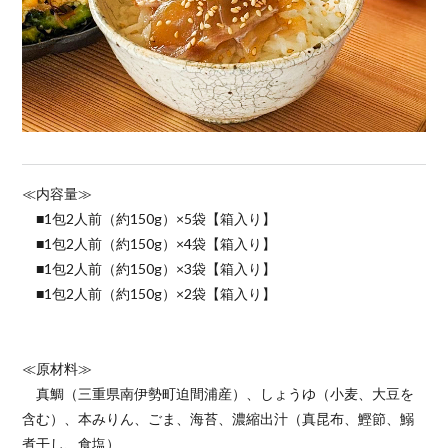
≪内容量≫
■1包2人前（約150g）×5袋【箱入り】
■1包2人前（約150g）×4袋【箱入り】
■1包2人前（約150g）×3袋【箱入り】
■1包2人前（約150g）×2袋【箱入り】
≪原材料≫
真鯛（三重県南伊勢町迫間浦産）、しょうゆ（小麦、大豆を
含む）、本みりん、ごま、海苔、濃縮出汁（真昆布、鰹節、鰯
煮干し、食塩）