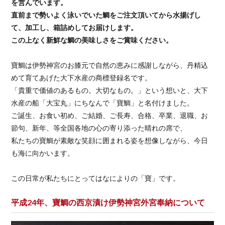
を営んでいます。
直前まで勢いよく泳いでいた鯛をご注文頂いてから水揚げし
て、加工し、箱詰めしてお届けします。
この上なく新鮮な鯛の美味しさをご賞味ください。
寶鯛は伊勢神宮のお膝元で自然の恵みに感謝しながら、丹精込
めて育てあげた大下水産の商標登録名です。
「貴重で価値のあるもの。大切なもの。」という想いと、大下
水産の船「大宝丸」にちなんで「寶鯛」と名付けました。
ご誕生、お食い初め、ご結婚、ご長寿、合格、卒業、退職、お
節句、新年、等全国各地の心の寄り添った晴れの席で、
私たちの寶鯛が素敵な笑顔に囲まれる姿を想像しながら、今日
も海に向かいます。
この日常が私たちにとってはなによりの「寶」です。
平成24年、寶鯛の西京漬け伊勢神宮外宮奉納について