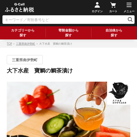
ログイン
カート
メニュー
カテゴリーから
寄附金額から
自治体から
探す
探す
探す
TOP
＞
三重県南伊勢町
＞ 大下水産 寶鯛の鯛茶漬け
三重県南伊勢町
大下水産 寶鯛の鯛茶漬け