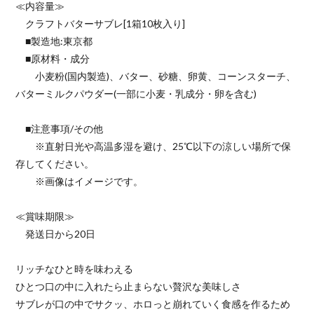
≪内容量≫
クラフトバターサブレ[1箱10枚入り]
■製造地:東京都
■原材料・成分
小麦粉(国内製造)、バター、砂糖、卵黄、コーンスターチ、
バターミルクパウダー(一部に小麦・乳成分・卵を含む)
■注意事項/その他
※直射日光や高温多湿を避け、25℃以下の涼しい場所で保
存してください。
※画像はイメージです。
≪賞味期限≫
発送日から20日
リッチなひと時を味わえる
ひとつ口の中に入れたら止まらない贅沢な美味しさ
サブレが口の中でサクッ、ホロっと崩れていく食感を作るため