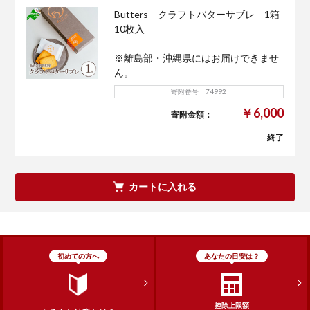
Butters クラフトバターサブレ 1箱
10枚入
※離島部・沖縄県にはお届けできませ
ん。
寄附番号 74992
￥6,000
寄附金額：
終了
カートに入れる
初めての方へ
あなたの目安は？
控除上限額