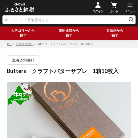
ログイン
カート
メニュー
カテゴリーから
寄附金額から
自治体から
探す
探す
探す
TOP
＞
北海道別海町
＞ Butters クラフトバターサブレ 1箱10枚入
北海道別海町
Butters クラフトバターサブレ 1箱10枚入