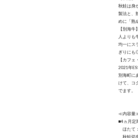
秋鮭は身
製法と、
めに「熟
【別海牛
人よりも
均一にス
ぎりにも
【カフェ・
2021年
別海町に
けて、コ
でます。
≪内容量
■4ヵ月定
ほたて：5
秋鮭切身（