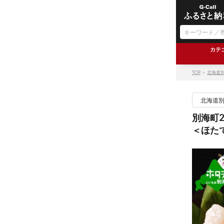
カテ
TOP
＞
北海道
北海道
別海町2
＜ほた