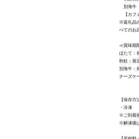
別海牛（
【カフェ・
※返礼品
べてのお
≪賞味期
ほたて：
秋鮭：発
別海牛：
チーズケー
【保存方
・冷凍
※ご到着
※解凍後
【原材料