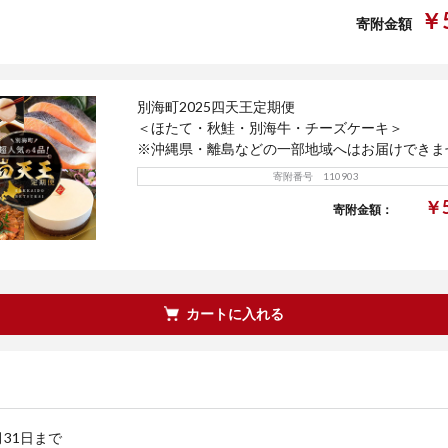
￥5
寄附金額
別海町2025四天王定期便
＜ほたて・秋鮭・別海牛・チーズケーキ＞
※沖縄県・離島などの一部地域へはお届けできま
寄附番号 110903
￥5
寄附金額：
カートに入れる
月31日まで