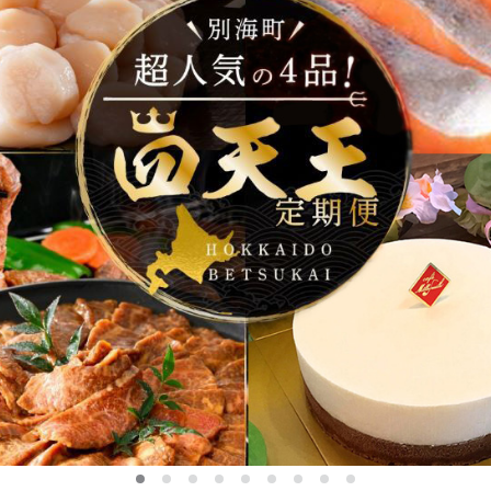
0
1
2
3
4
5
6
7
8