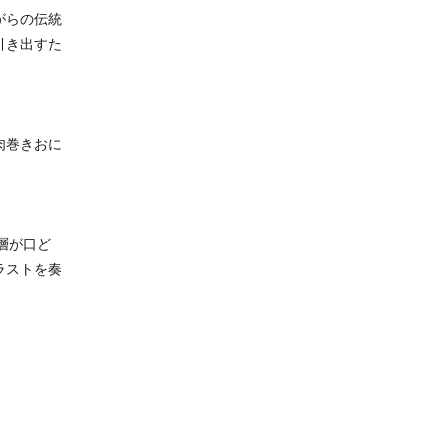
がらの伝統
引き出すた
肉巻きおに
層が口ど
ラストを奏