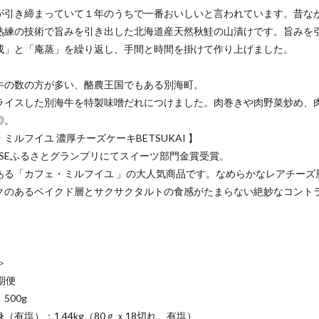
が引き締まっていて１年のうちで一番おいしいと言われています。昔な
熟練の技術で旨みを引き出した北海道産天然秋鮭の山漬けです。旨みを
成」と「庵蒸」を繰り返し、手間と時間を掛けて作り上げました。
】
牛の数の方が多い、酪農王国でもある別海町。
ライスした別海牛を特製味噌だれにつけました。肉巻きや肉野菜炒め、
◎。
ミルフイユ 濃厚チーズケーキBETSUKAI 】
ESSEふるさとグランプリにてスイーツ部門金賞受賞。
ある「カフェ・ミルフイユ 」の大人気商品です。なめらかなレアチーズ
クのあるベイクド層とサクサクタルトの食感がたまらない絶妙なコント
≫
期便
00g
有塩）：1.44kg（80ｇｘ18切れ、有塩）