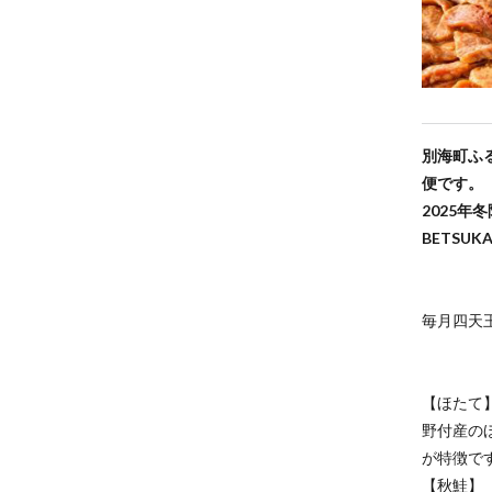
別海町ふ
便です。
2025
BETSU
毎月四天
【ほたて
野付産の
が特徴で
【秋鮭】