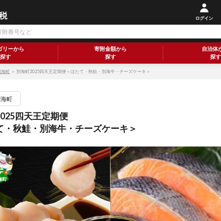
ログイン
ゴリーから
寄附金額から
自治体
探す
探す
探す
別海町
＞ 別海町2025四天王定期便＜ほたて・秋鮭・別海牛・チーズケーキ＞
別海町
025四天王定期便
て・秋鮭・別海牛・チーズケーキ＞