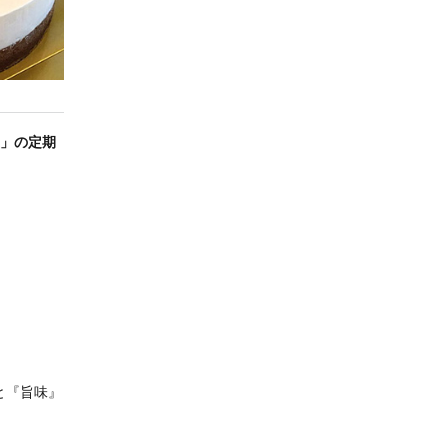
王」の定期
と『旨味』