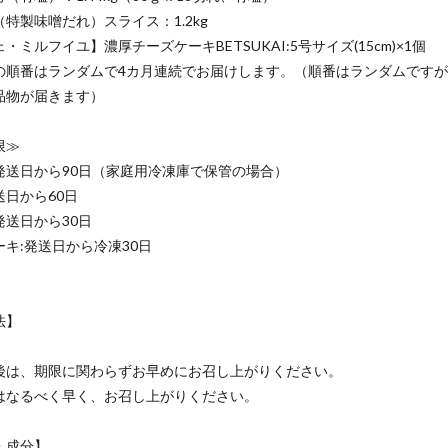
特製味噌だれ）スライス：1.2kg
ミルフイユ】濃厚チーズケーキBETSUKAI:5号サイズ(15cm)×1個
の順番はランダムで4カ月連続でお届けします。（順番はランダムです
品物が届きます）
限≫
発送日から90日（家庭用冷凍庫で保管の場合）
送日から60日
発送日から30日
キ:発送日から冷凍30日
法】
後は、期限に関わらずお早めにお召し上がりください。
はなるべく早く、お召し上がりください。
・成分】