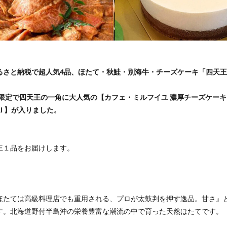
るさと納税で超人気4品、ほたて・秋鮭・別海牛・チーズケーキ「四天
年冬限定で四天王の一角に大人気の【カフェ・ミルフイユ 濃厚チーズケーキ
KAI 】が入りました。
王１品をお届けします。
】
ほたては高級料理店でも重用される、プロが太鼓判を押す逸品。甘さ』
す。北海道野付半島沖の栄養豊富な潮流の中で育った天然ほたてです。