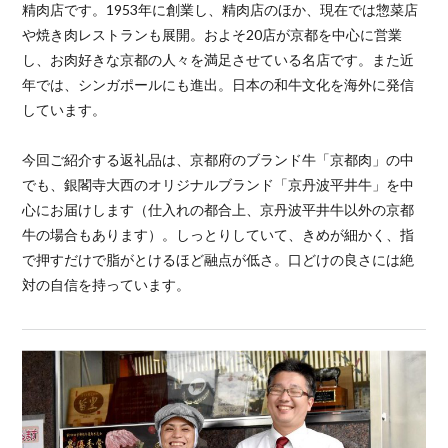
精肉店です。1953年に創業し、精肉店のほか、現在では惣菜店
や焼き肉レストランも展開。およそ20店が京都を中心に営業
し、お肉好きな京都の人々を満足させている名店です。また近
年では、シンガポールにも進出。日本の和牛文化を海外に発信
しています。
今回ご紹介する返礼品は、京都府のブランド牛「京都肉」の中
でも、銀閣寺大西のオリジナルブランド「京丹波平井牛」を中
心にお届けします（仕入れの都合上、京丹波平井牛以外の京都
牛の場合もあります）。しっとりしていて、きめが細かく、指
で押すだけで脂がとけるほど融点が低さ。口どけの良さには絶
対の自信を持っています。