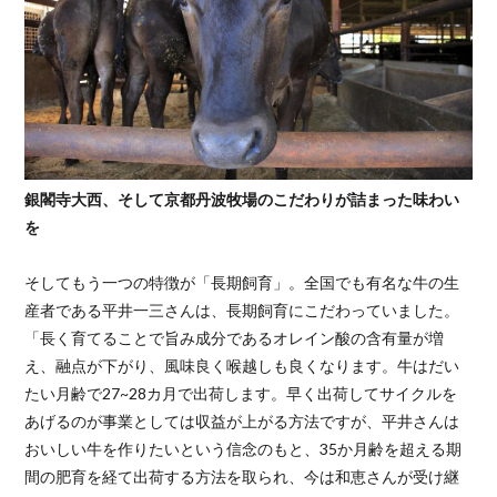
銀閣寺大西、そして京都丹波牧場のこだわりが詰まった味わい
を
そしてもう一つの特徴が「長期飼育」。全国でも有名な牛の生
産者である平井一三さんは、長期飼育にこだわっていました。
「長く育てることで旨み成分であるオレイン酸の含有量が増
え、融点が下がり、風味良く喉越しも良くなります。牛はだい
たい月齢で27~28カ月で出荷します。早く出荷してサイクルを
あげるのが事業としては収益が上がる方法ですが、平井さんは
おいしい牛を作りたいという信念のもと、35か月齢を超える期
間の肥育を経て出荷する方法を取られ、今は和恵さんが受け継