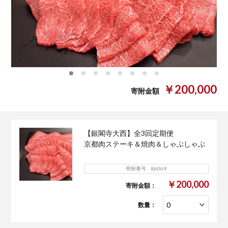
0
1
2
3
4
5
6
7
￥200,000
寄附金額
【銀閣寺大西】全3回定期便
京都肉ステーキ＆焼肉＆しゃぶしゃぶ
寄附番号 86069
￥200,000
寄附金額：
数量：