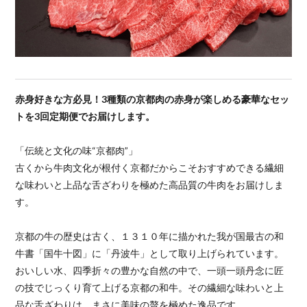
赤身好きな方必見！3種類の京都肉の赤身が楽しめる豪華なセッ
トを3回定期便でお届けします。
「伝統と文化の味“京都肉”」
古くから牛肉文化が根付く京都だからこそおすすめできる繊細
な味わいと上品な舌ざわりを極めた高品質の牛肉をお届けしま
す。
京都の牛の歴史は古く、１３１０年に描かれた我が国最古の和
牛書「国牛十図」に「丹波牛」として取り上げられています。
おいしい水、四季折々の豊かな自然の中で、一頭一頭丹念に匠
の技でじっくり育て上げる京都の和牛。その繊細な味わいと上
品な舌ざわりは、まさに美味の贅を極めた逸品です。