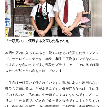
「一頭買い」で実現する充実した品ぞろえ
本店の店内に入ってみると、驚くのはその充実したラインアッ
プ。サーロインステーキ、赤身、和牛二度挽きミンチなど……。
さまざまな肉のさまざまな部位がズラリ。そしてその奥では職
人たちが黙々とお肉をさばいています。
「牛肉は一頭買いで仕入れています。市場にあまり出回らない
部位も店頭に並ぶことがあるんです。僕が好きなのは、牛の前
足のすねのところの肉。牛一頭で１キロもないんですけど、コ
リコリした食感で、焼き肉で食べると抜群ですよ！」と話すの
は、株式会社銀閣寺大西小売事業部 店舗管理・企画室課長の