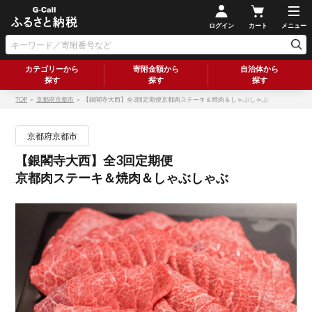
ログイン
カート
メニュー
カテゴリーから
寄附金額から
自治体から
探す
探す
探す
TOP
＞
京都府京都市
＞ 【銀閣寺大西】全3回定期便京都肉ステーキ＆焼肉＆しゃぶしゃぶ
京都府京都市
【銀閣寺大西】全3回定期便
京都肉ステーキ＆焼肉＆しゃぶしゃぶ