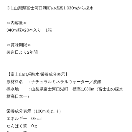
※1.山梨県富士河口湖町の標高1,030mから採水
≪内容量≫
340ml瓶×20本入り 1箱
≪賞味期限≫
製造日より2年間
【富士山の炭酸水 栄養成分表示】
原材料名 ：ナチュラルミネラルウォーター／炭酸
採水地 ：山梨県富士河口湖町 標高1,030m（富士山の採水
標高日本一）
栄養成分表示（100mlあたり）
エネルギー 0 kcal
たんぱく質 0 g