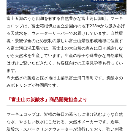
富士五湖のうち四湖を有する自然豊かな富士河口湖町。マーキ
ュロップは、富士箱根伊豆国立公園内の地下223mから汲みあげ
る天然水を、ウォーターサーバーでお届けしています。自然環
境・景観保全のため規制の厳しい富士山景観形成地域に位置す
る富士河口湖工場では、富士山の大自然の恵みに日々感謝しな
がら天然水を生産しています。生産の様子や緑豊かな自然環境
はぜひご覧いただきたく、お客様向けの工場見学等も行ってい
ます。
※天然水の製造と採水地は山梨県富士河口湖町です。炭酸水の
みボトリングが静岡県です。
「富士山の炭酸水」商品開発担当より
マーキュロップは、皆様の毎日の暮らしに溶け込むような自然
な水、やさしい軟水にこだわる、天然水メーカーです。近年、
炭酸水・スパークリングウォーターが流行しており、強い刺激