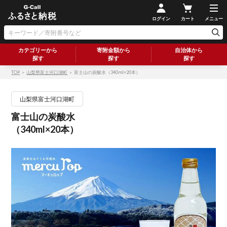
ログイン
カート
メニュー
カテゴリーから
寄附金額から
自治体から
探す
探す
探す
TOP
＞
山梨県富士河口湖町
＞ 富士山の炭酸水（340ml×20本）
山梨県富士河口湖町
富士山の炭酸水
（340ml×20本）