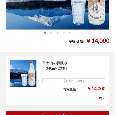
0
1
2
3
4
￥14,000
寄附金額
富士山の炭酸水
（340ml×20本）
寄附番号 70051
￥14,000
寄附金額：
終了