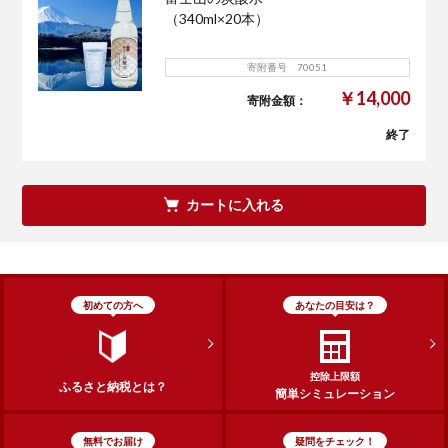
（340ml×20本）
寄附番号 70051
￥14,000
寄附金額：
終了
カートに入れる
初めての方へ
あなたの目安は？
控除上限額
ふるさと納税とは？
簡単シミュレーション
無料でお届け
疑問をチェック！