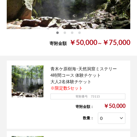
0
1
2
3
￥50,000
￥75,000
～
寄附金額
青木ケ原樹海･天然洞窟ミステリー
4時間コース 体験チケット
大人2名体験チケット
※限定数5セット
寄附番号 73115
￥50,000
寄附金額：
数量：