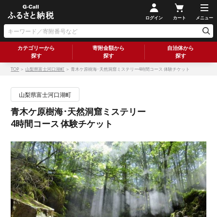
ログイン
カート
メニュー
カテゴリーから
寄附金額から
自治体から
探す
探す
探す
TOP
＞
山梨県富士河口湖町
＞ 青木ケ原樹海･天然洞窟ミステリー4時間コース 体験チケット
山梨県富士河口湖町
青木ケ原樹海･天然洞窟ミステリー
4時間コース 体験チケット