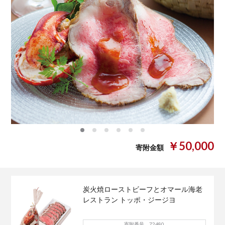
0
1
2
3
4
5
￥50,000
寄附金額
炭火焼ローストビーフとオマール海老
レストラン トッポ・ジージヨ
寄附番号 72480