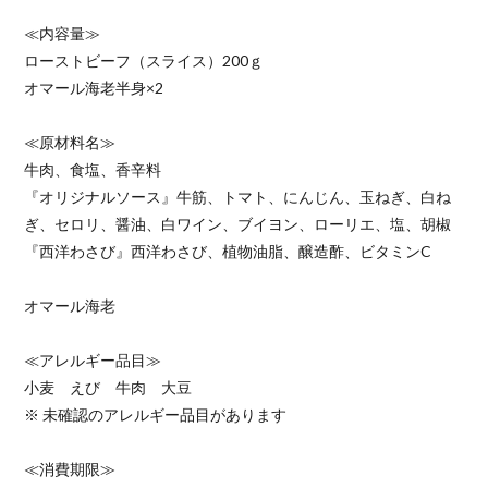
≪内容量≫
ローストビーフ（スライス）200ｇ
オマール海老半身×2
≪原材料名≫
牛肉、食塩、香辛料
『オリジナルソース』牛筋、トマト、にんじん、玉ねぎ、白ね
ぎ、セロリ、醤油、白ワイン、ブイヨン、ローリエ、塩、胡椒
『西洋わさび』西洋わさび、植物油脂、醸造酢、ビタミンC
オマール海老
≪アレルギー品目≫
小麦 えび 牛肉 大豆
※ 未確認のアレルギー品目があります
≪消費期限≫