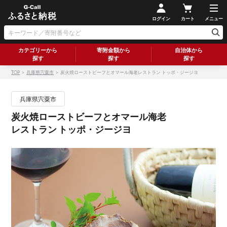
ログイン
カート
メニュー
カテゴリーから
寄附金額から
自治体から
探す
探す
探す
TOP
＞
兵庫県宍粟市
＞ 炭火焼ローストビーフとオマール海老レストラン トッポ・ジージヨ
兵庫県宍粟市
炭火焼ローストビーフとオマール海老
レストラン トッポ・ジージヨ