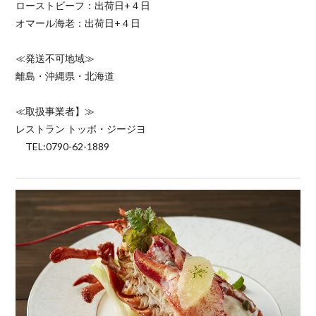
ローストビーフ：出荷日+４日
オマール海老：出荷日+４日
≪発送不可地域≫
離島・沖縄県・北海道
≪取扱事業者】≫
レストラン トッポ・ジージヨ
TEL:0790-62-1889