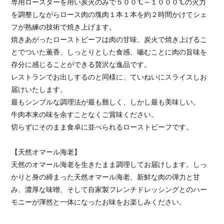
専用ロースターを用い炭火のみで５００℃～１０００℃の火力
を調整しながらロース肉の塊肉１本１本を約２時間かけてシェ
フが熟練の技術で焼き上げます。
焼きあがったローストビーフは肉の甘味、炭火で焼き上げるこ
とでついた薫香、しっとりとした食感、嚙むことに肉の旨味を
存分に感じることができる贅沢な逸品です。
レストランでお出しするのと同様に、ていねいにスライスしお
届けいたします。
最もシンプルな調理法が最も難しく、しかし最も美味しい。
牛肉本来の味を余すことなくご賞味ください。
切らずにそのまま食卓に並べられるローストビーフです。
【天然オマール海老】
天然のオマール海老を生きたまま調理してお届けします。しっ
かりと身の締まった天然オマール海老、新鮮な肉の弾力と甘
み、濃厚な味噌、そして自家製フレンチドレッシングとのハー
モニーが渾然と一体になったお味をお楽しみください。