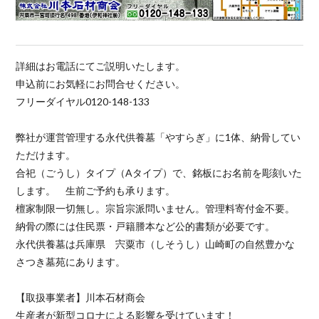
詳細はお電話にてご説明いたします。
申込前にお気軽にお問合せください。
フリーダイヤル0120-148-133
弊社が運営管理する永代供養墓「やすらぎ」に1体、納骨してい
ただけます。
合祀（ごうし）タイプ（Aタイプ）で、銘板にお名前を彫刻いた
します。 生前ご予約も承ります。
檀家制限一切無し。宗旨宗派問いません。管理料寄付金不要。
納骨の際には住民票・戸籍謄本など公的書類が必要です。
永代供養墓は兵庫県 宍粟市（しそうし）山崎町の自然豊かな
さつき墓苑にあります。
【取扱事業者】川本石材商会
生産者が新型コロナによる影響を受けています！