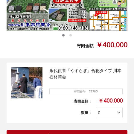
0
1
￥400,000
寄附金額
永代供養「やすらぎ」合祀タイプ 川本
石材商会
寄附番号 72785
￥400,000
寄附金額：
数量：