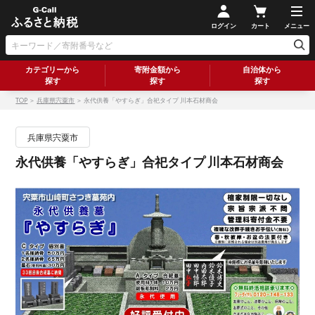
ログイン
カート
メニュー
カテゴリーから
寄附金額から
自治体から
探す
探す
探す
TOP
＞
兵庫県宍粟市
＞ 永代供養「やすらぎ」合祀タイプ 川本石材商会
兵庫県宍粟市
永代供養「やすらぎ」合祀タイプ 川本石材商会