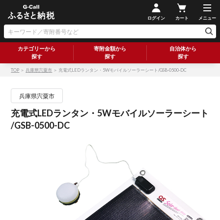
ログイン
カート
メニュー
カテゴリーから
寄附金額から
自治体から
探す
探す
探す
TOP
＞
兵庫県宍粟市
＞ 充電式LEDランタン・5Wモバイルソーラーシート/GSB-0500-DC
兵庫県宍粟市
充電式LEDランタン・5Wモバイルソーラーシート
/GSB-0500-DC