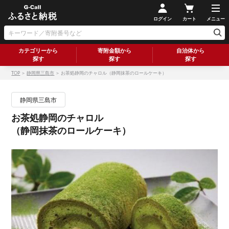
ログイン
カート
メニュー
カテゴリーから
寄附金額から
自治体から
探す
探す
探す
TOP
＞
静岡県三島市
＞ お茶処静岡のチャロル（静岡抹茶のロールケーキ）
静岡県三島市
お茶処静岡のチャロル
（静岡抹茶のロールケーキ）