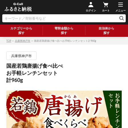
ログイン
カート
メニュー
カテゴリーから
寄附金額から
自治体から
探す
探す
探す
TOP
＞
兵庫県神戸市
＞ 国産若鶏唐揚げ食べ比べお手軽レンチンセット計960g
兵庫県神戸市
国産若鶏唐揚げ食べ比べ
お手軽レンチンセット
計960g