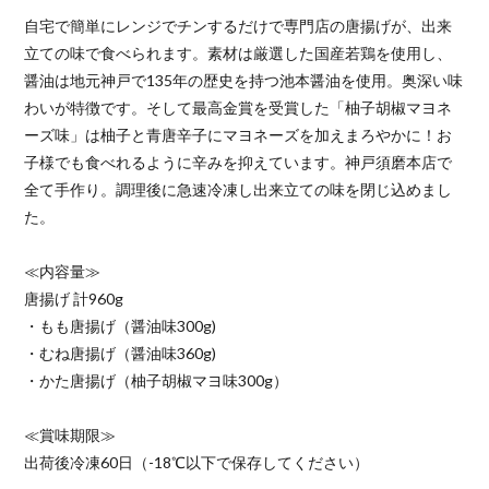
自宅で簡単にレンジでチンするだけで専門店の唐揚げが、出来
立ての味で食べられます。素材は厳選した国産若鶏を使用し、
醤油は地元神戸で135年の歴史を持つ池本醤油を使用。奥深い味
わいが特徴です。そして最高金賞を受賞した「柚子胡椒マヨネ
ーズ味」は柚子と青唐辛子にマヨネーズを加えまろやかに！お
子様でも食べれるように辛みを抑えています。神戸須磨本店で
全て手作り。調理後に急速冷凍し出来立ての味を閉じ込めまし
た。
≪内容量≫
唐揚げ 計960g
・もも唐揚げ（醤油味300g)
・むね唐揚げ（醤油味360g)
・かた唐揚げ（柚子胡椒マヨ味300g）
≪賞味期限≫
出荷後冷凍60日（-18℃以下で保存してください）