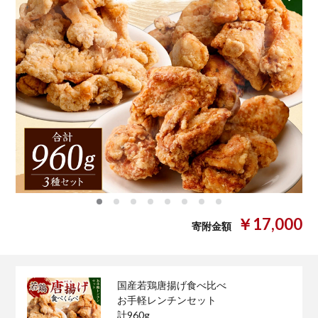
0
1
2
3
4
5
6
7
￥17,000
寄附金額
国産若鶏唐揚げ食べ比べ
お手軽レンチンセット
計960g