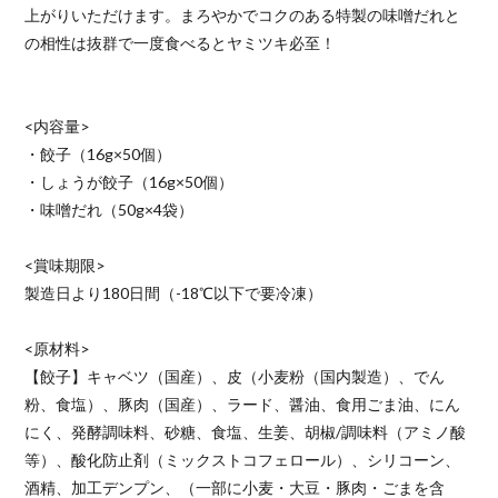
上がりいただけます。まろやかでコクのある特製の味噌だれと
の相性は抜群で一度食べるとヤミツキ必至！
<内容量>
・餃子（16g×50個）
・しょうが餃子（16g×50個）
・味噌だれ（50g×4袋）
<賞味期限>
製造日より180日間（-18℃以下で要冷凍）
<原材料>
【餃子】キャベツ（国産）、皮（小麦粉（国内製造）、でん
粉、食塩）、豚肉（国産）、ラード、醤油、食用ごま油、にん
にく、発酵調味料、砂糖、食塩、生姜、胡椒/調味料（アミノ酸
等）、酸化防止剤（ミックストコフェロール）、シリコーン、
酒精、加工デンプン、（一部に小麦・大豆・豚肉・ごまを含