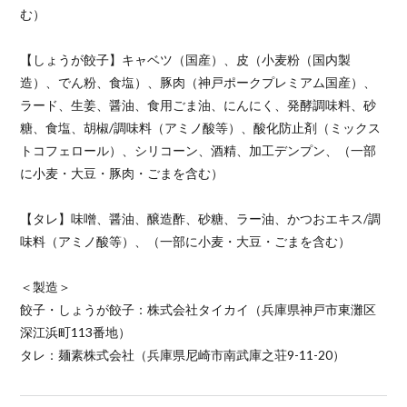
む）
【しょうが餃子】キャベツ（国産）、皮（小麦粉（国内製
造）、でん粉、食塩）、豚肉（神戸ポークプレミアム国産）、
ラード、生姜、醤油、食用ごま油、にんにく、発酵調味料、砂
糖、食塩、胡椒/調味料（アミノ酸等）、酸化防止剤（ミックス
トコフェロール）、シリコーン、酒精、加工デンプン、（一部
に小麦・大豆・豚肉・ごまを含む）
【タレ】味噌、醤油、醸造酢、砂糖、ラー油、かつおエキス/調
味料（アミノ酸等）、（一部に小麦・大豆・ごまを含む）
＜製造＞
餃子・しょうが餃子：株式会社タイカイ（兵庫県神戸市東灘区
深江浜町113番地）
タレ：麺素株式会社（兵庫県尼崎市南武庫之荘9-11-20）