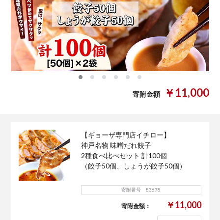
0
1
2
3
4
5
￥11,000
寄附金額
【ギョーザ専門店イチロー】
神戸名物 味噌だれ餃子
2種食べ比べセット 計100個
（餃子50個、しょうが餃子50個）
寄附番号 83678
￥11,000
寄附金額：