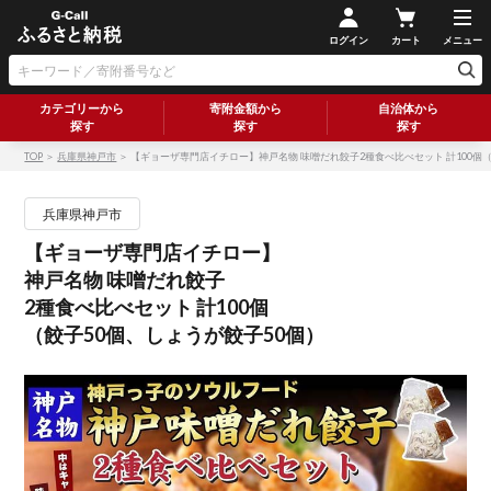
ログイン
カート
メニュー
カテゴリーから
寄附金額から
自治体から
探す
探す
探す
TOP
＞
兵庫県神戸市
＞ 【ギョーザ専門店イチロー】神戸名物 味噌だれ餃子2種食べ比べセット 計100個（
兵庫県神戸市
【ギョーザ専門店イチロー】
神戸名物 味噌だれ餃子
2種食べ比べセット 計100個
（餃子50個、しょうが餃子50個）