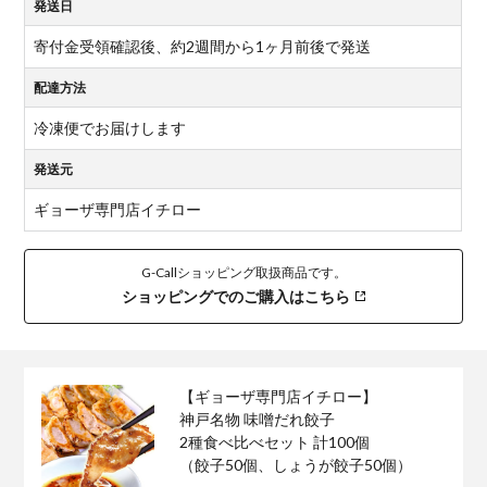
発送日
寄付金受領確認後、約2週間から1ヶ月前後で発送
配達方法
冷凍便でお届けします
発送元
ギョーザ専門店イチロー
G-Callショッピング取扱商品です。
ショッピングでのご購入はこちら
【ギョーザ専門店イチロー】
神戸名物 味噌だれ餃子
2種食べ比べセット 計100個
（餃子50個、しょうが餃子50個）