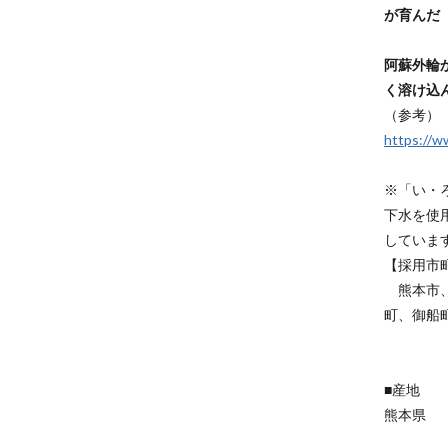
が育んだ
阿蘇外輪
く溶け込
（参考）
https://w
※「い・
下水を使
していま
【採用市
熊本市、
町、御船
■産地
熊本県