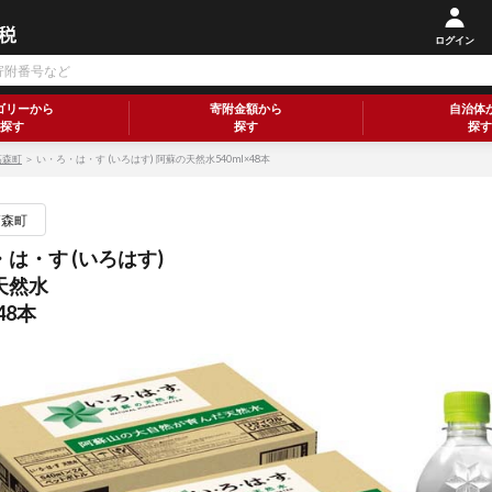
ログイン
ゴリーから
寄附金額から
自治体
探す
探す
探す
高森町
＞ い・ろ・は・す (いろはす) 阿蘇の天然水540ml×48本
高森町
は・す (いろはす)
天然水
×48本