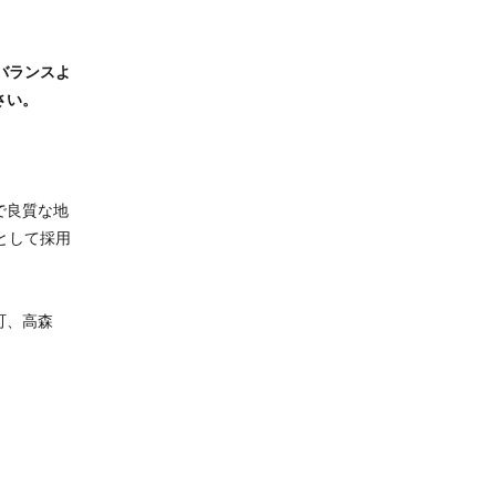
バランスよ
さい。
で良質な地
として採用
町、高森