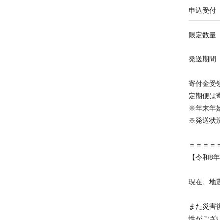
申込受付
限定数量
発送期間
寄付金受
定期便は
※年末年
※発送状
＝＝＝＝
【令和8
現在、地
また災害
性がござ