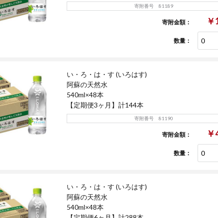
寄附番号 81189
￥1
寄附金額：
数量：
い・ろ・は・す (いろはす)
阿蘇の天然水
540ml×48本
【定期便3ヶ月】計144本
寄附番号 81190
￥4
寄附金額：
数量：
い・ろ・は・す (いろはす)
阿蘇の天然水
540ml×48本
【定期便6ヶ月】計288本