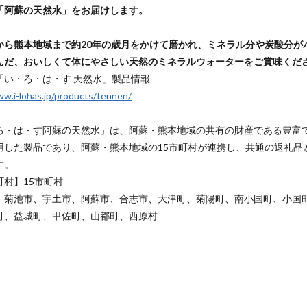
「阿蘇の天然水」をお届けします。
から熊本地域まで約20年の歳月をかけて磨かれ、ミネラル分や炭酸分が
んだ、おいしくて体にやさしい天然のミネラルウォーターをご賞味くだ
「い・ろ・は・す 天然水」製品情報
ww.i-lohas.jp/products/tennen/
ろ・は・す阿蘇の天然水」は、阿蘇・熊本地域の共有の財産である豊富
用した製品であり、阿蘇・熊本地域の15市町村が連携し、共通の返礼品
す。
町村】15市町村
菊池市、宇土市、阿蘇市、合志市、大津町、菊陽町、南小国町、小国
町、益城町、甲佐町、山都町、西原村