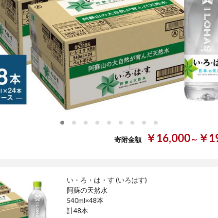
0
1
2
3
4
5
6
7
8
￥16,000
￥19
～
寄附金額
い・ろ・は・す (いろはす)
阿蘇の天然水
540ml×48本
計48本