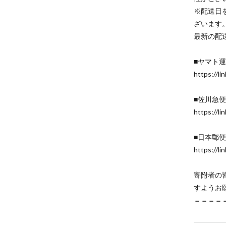
※配送日
ざいます
最新の配
■ヤマト
https://li
■佐川急
https://li
■日本郵
https://li
寄附者の
すようお
＝＝＝＝