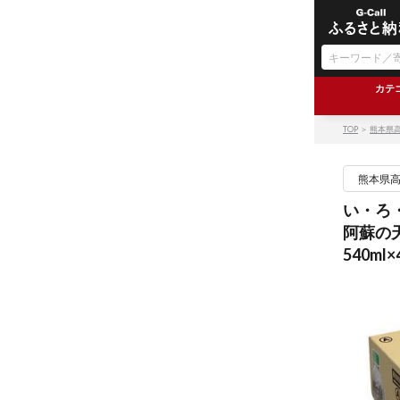
カテ
TOP
＞
熊本県
熊本県
い・ろ・
阿蘇の
540ml