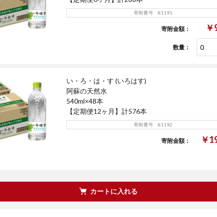
寄附番号 81191
￥9
寄附金額：
数量：
い・ろ・は・す (いろはす)
阿蘇の天然水
540ml×48本
【定期便12ヶ月】計576本
寄附番号 81192
￥19
寄附金額：
カートに入れる