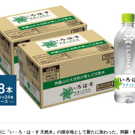
年5月に「い・ろ・は・す 天然水」の採水地として新たに加わった、阿蘇・