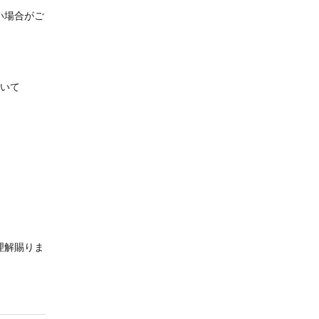
い場合がご
ついて
理解賜りま