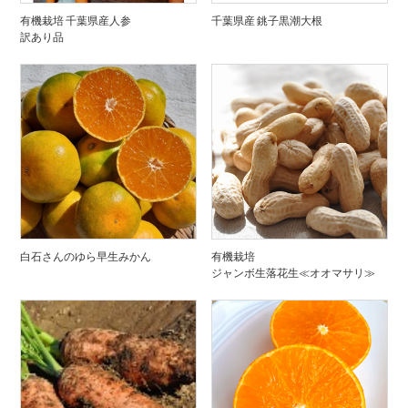
有機栽培 千葉県産人参
千葉県産 銚子黒潮大根
訳あり品
白石さんのゆら早生みかん
有機栽培
ジャンボ生落花生≪オオマサリ≫