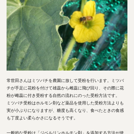
常世田さんはミツバチを農園に放して受粉を行います。ミツバ
チが手足に花粉を付けて雄蕊から雌蕊に飛び回り、その際に花
粉が雌蕊に付き受粉する自然の流れにのった受粉方法です。
ミツバチ受粉はホルモン剤など薬品を使用した受粉方法よりも
実が小ぶりになりますが、糖度も高くなり、食べたときの食感
も丁度よい柔らかさになるそうです。
一般的な受粉は「ジベルリンホルモン剤」を添加する方法が使