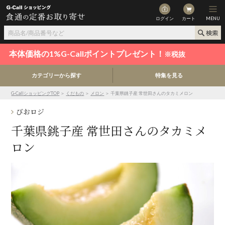
ログイン
カート
MENU
本体価格の1%G-Callポイントプレゼント！
※税抜
カテゴリーから探す
特集を見る
G-CallショッピングTOP
＞
くだもの
＞
メロン
＞ 千葉県銚子産 常世田さんのタカミメロン
びおロジ
千葉県銚子産 常世田さんのタカミメ
ロン