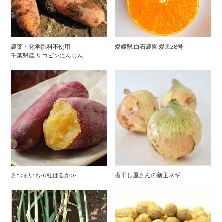
農薬・化学肥料不使用
愛媛県 白石農園 愛果28号
千葉県産 リコピンにんじん
さつまいも≪紅はるか≫
煮干し屋さんの新玉ネギ