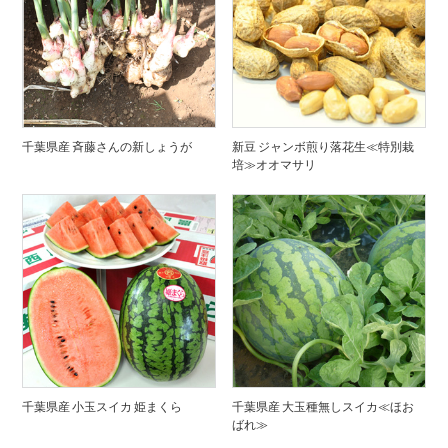
千葉県産 斉藤さんの新しょうが
新豆 ジャンボ煎り落花生≪特別栽
培≫オオマサリ
千葉県産 小玉スイカ 姫まくら
千葉県産 大玉種無しスイカ≪ほお
ばれ≫