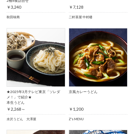
2種6食詰合せ
￥3,240
￥7,128
秋田味商
二軒茶屋 中村楼
★2025年3月テレビ東京「ソレダ
京風カレーうどん
メ！」で紹介★
本生うどん
￥2,268～
￥1,200
水沢うどん 大澤屋
Z's MENU