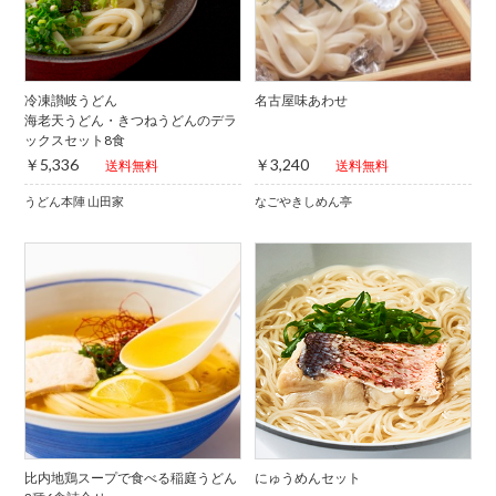
冷凍讃岐うどん
名古屋味あわせ
海老天うどん・きつねうどんのデラ
ックスセット8食
￥5,336
￥3,240
送料無料
送料無料
うどん本陣 山田家
なごやきしめん亭
比内地鶏スープで食べる稲庭うどん
にゅうめんセット