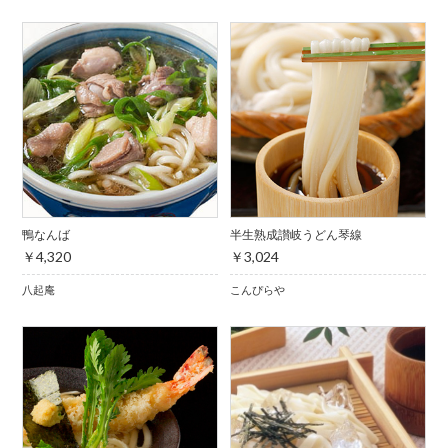
鴨なんば
半生熟成讃岐うどん琴線
￥4,320
￥3,024
八起庵
こんぴらや