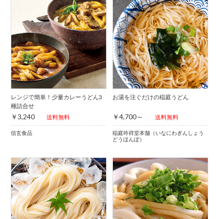
レンジで簡単！少量カレーうどん3
お湯を注ぐだけの稲庭うどん
種詰合せ
￥3,240
￥4,700～
送料無料
送料無料
信玄食品
稲庭吟祥堂本舗（いなにわぎんしょう
どうほんぽ）