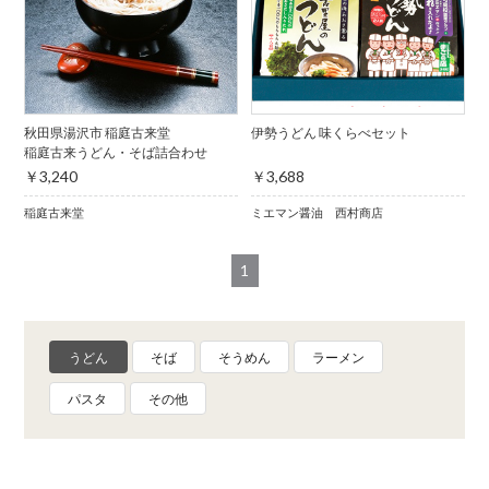
秋田県湯沢市 稲庭古来堂
伊勢うどん 味くらべセット
稲庭古来うどん・そば詰合わせ
￥3,240
￥3,688
稲庭古来堂
ミエマン醤油 西村商店
1
うどん
そば
そうめん
ラーメン
パスタ
その他