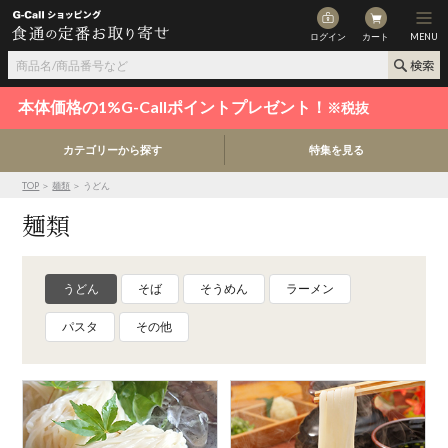
ログイン
カート
MENU
本体価格の1%G-Callポイントプレゼント！
※税抜
カテゴリーから探す
特集を見る
TOP
＞
麺類
＞ うどん
麺類
うどん
そば
そうめん
ラーメン
パスタ
その他