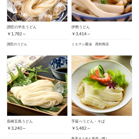
讃匠の半生うどん
伊勢うどん
￥1,782～
￥3,414～
讃匠のうどん
ミエマン醤油 西村商店
長崎五島うどん
手延べうどん・そば
￥3,240～
￥5,482～
島手そうめん販売（株）