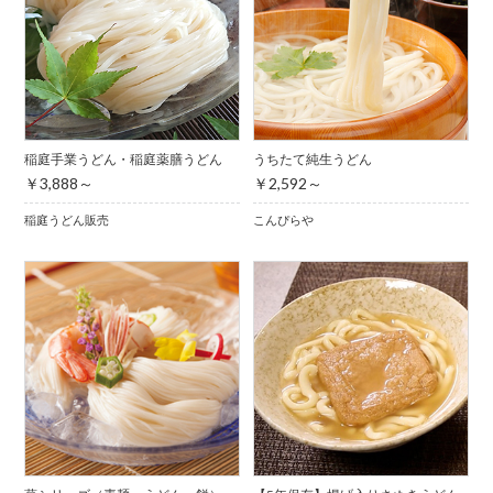
稲庭手業うどん・稲庭薬膳うどん
うちたて純生うどん
￥3,888～
￥2,592～
稲庭うどん販売
こんぴらや