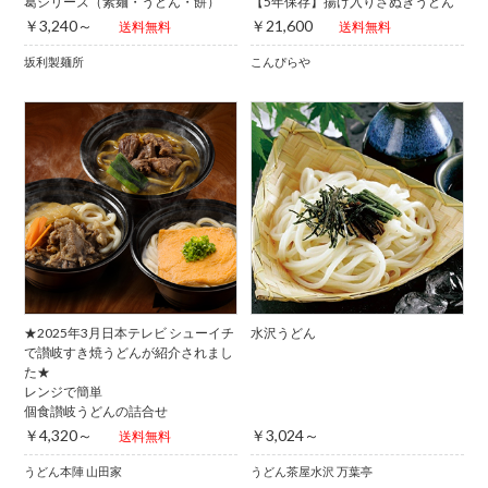
葛シリーズ（素麺・うどん・餅）
【5年保存】揚げ入りさぬきうどん
￥3,240～
￥21,600
送料無料
送料無料
坂利製麺所
こんぴらや
★2025年3月日本テレビ シューイチ
水沢うどん
で讃岐すき焼うどんが紹介されまし
た★
レンジで簡単
個食讃岐うどんの詰合せ
￥4,320～
￥3,024～
送料無料
うどん本陣 山田家
うどん茶屋水沢 万葉亭