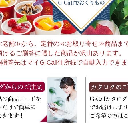
/ドリンク
ベビー
調味料
伝統工芸
乳製品/
事務用品
材
関連
ギフト
豊洲お取
≪老舗≫から、定番の≪お取り寄せ≫商品ま
頂けるご贈答に適した商品が沢山あります。
贈答先はマイG-Call住所録で自動入力でき