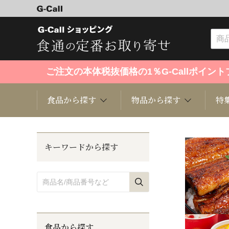
ご注文の本体税抜価格の1％G-Callポイ
食品から探す
物品から探す
特
食品から探す
物品から探す
特集・セール情報
キーワードから探す
くだもの
趣味・雑貨
お米
芸能・
洋菓子
キッチン用品
和菓子
ファッ
食品から探す