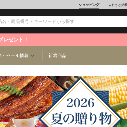
ショッピング
ふるさと納
ントプレゼント！
集・セール情報
新着商品
文化
魚介類
ジュエリー
肉類
インテリ
ション
総菜
定期購読雑誌
麺類/つ
書籍