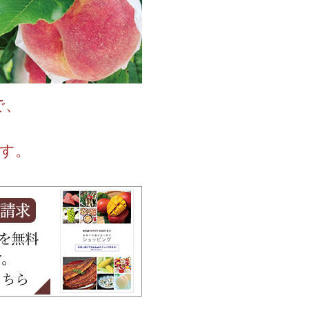
蜂蜜
パン
防災関連
り寄せ
健康/美容
で、
ます。