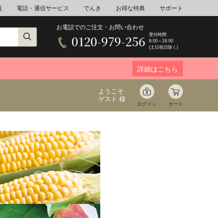
税
電話・通信サービス
でんき
お得な特典
サポート
お電話でのご注文・お問い合わせ
受付時間
0120-979-256
9:00～18:00
(土日祝日除く)
詳細はこちら
ようこそ
ゲスト 様
ログイン
カート
ア
野菜
花束ギフト
ゆ
ミネラルウォーター
音楽