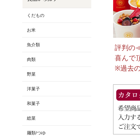
お酒
家電
珈琲/茶
キッズ
くだもの
鍋
健康/美容
旬の食
ペット
お米
産地検索
魚介類
評判の
喜んで
肉類
※過去の
野菜
洋菓子
和菓子
総菜
麺類/つゆ