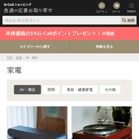
ログイン
カート
MENU
本体価格の1%G-Callポイントプレゼント！
※税抜
カテゴリーから探す
特集を見る
TOP
＞
家電
＞ AV・機器
家電
AV・機器
照明
美容・健康家電
その他