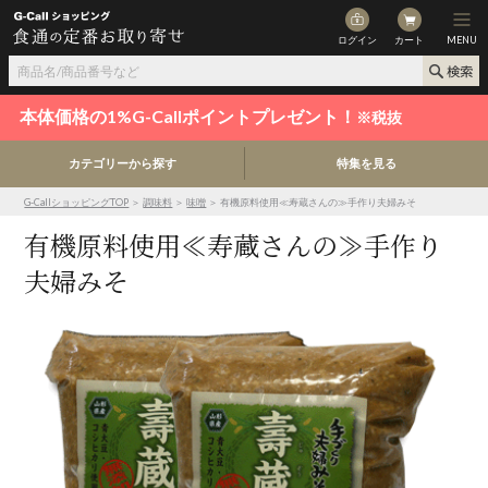
ログイン
カート
MENU
本体価格の1%G-Callポイントプレゼント！
※税抜
カテゴリーから探す
特集を見る
G-CallショッピングTOP
＞
調味料
＞
味噌
＞ 有機原料使用≪寿蔵さんの≫手作り夫婦みそ
有機原料使用≪寿蔵さんの≫手作り
夫婦みそ