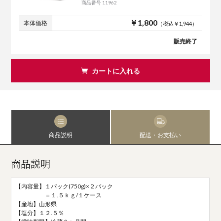
商品番号 11962
￥1,800
本体価格
（税込￥1,944）
販売終了
カートに入れる
商品説明
配送・お支払い
商品説明
【内容量】１パック(750g)×２パック
＝１.５ｋｇ/１ケース
【産地】山形県
【塩分】１２.５％