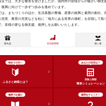
震災では、大きな被害を受けましたが、国内外の皆様からの暖かい御支
、復興に向けて一歩ずつ歩みを進めています。
では、まちづくりのほか、生活基盤の整備、産業の振興と雇用の創出、
の充実、教育の充実などを柱に「地方にある世界の港町」を目指して取
で、皆様の更なる御支援、後押しをお願いいたします。
返礼品
自治体情報
使い道
初めての方へ
あなたの目安は？
控除上限額
ふるさと納税とは？
簡単シミュレーション
無料でお届け
疑問をチェック！