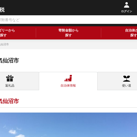
ログイン
ゴリーから
寄附金額から
自治体
探す
探す
探す
気仙沼市
気仙沼市
返礼品
自治体情報
使い道
気仙沼市