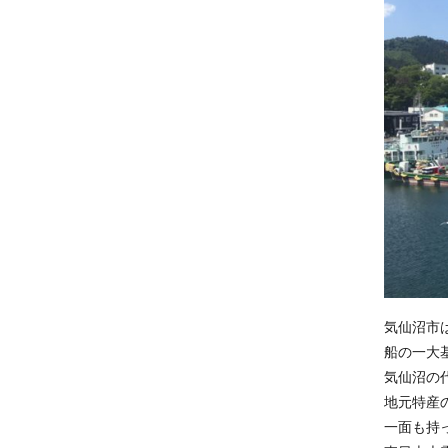
気仙沼市
船の一大
気仙沼の
地元特産
一面も持