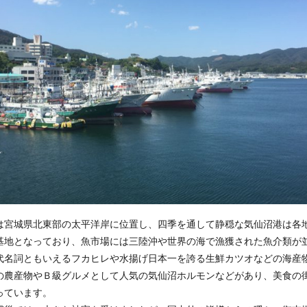
は宮城県北東部の太平洋岸に位置し、四季を通して静穏な気仙沼港は各
基地となっており、魚市場には三陸沖や世界の海で漁獲された魚介類が
代名詞ともいえるフカヒレや水揚げ日本一を誇る生鮮カツオなどの海産
の農産物やＢ級グルメとして人気の気仙沼ホルモンなどがあり、美食の
っています。