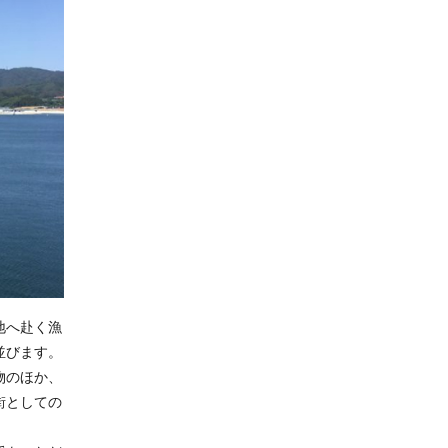
地へ赴く漁
並びます。
物のほか、
街としての