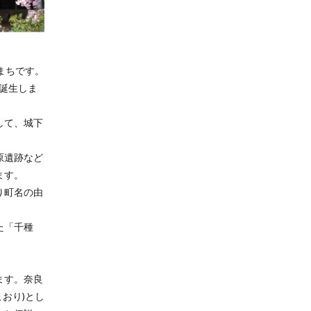
まちです。
、誕生しま
して、城下
原遺跡など
ます。
り町名の由
。
た「千種
ます。奈良
おり)とし