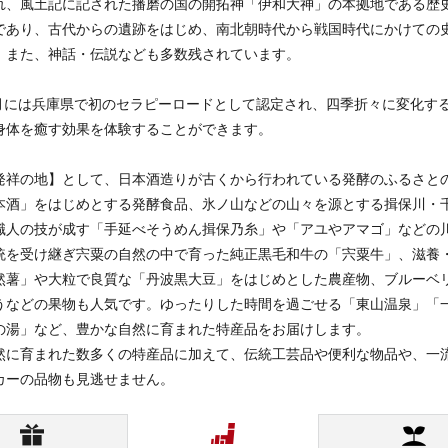
れ、風土記に記された播磨の国の開拓神「伊和大神」の本拠地である歴
であり、古代からの遺跡をはじめ、南北朝時代から戦国時代にかけての
、また、神話・伝説なども多数残されています。
年3月には兵庫県で初のセラピーロードとして認定され、四季折々に変化す
身体を癒す効果を体験することができます。
発祥の地】として、日本酒造りが古くから行われている発酵のふるさと
本酒」をはじめとする発酵食品、氷ノ山などの山々を源とする揖保川・
職人の技が成す「手延べそうめん揖保乃糸」や「アユやアマゴ」などの
統を受け継ぎ宍粟の自然の中で育った純正黒毛和牛の「宍粟牛」、滋養
然薯」や大粒で良質な「丹波黒大豆」をはじめとした農産物、ブルーベ
うなどの果物も人気です。ゆったりした時間を過ごせる「東山温泉」
の湯」など、豊かな自然に育まれた特産品をお届けします。
然に育まれた数多くの特産品に加えて、伝統工芸品や便利な物品や、一
カーの品物も見逃せません。