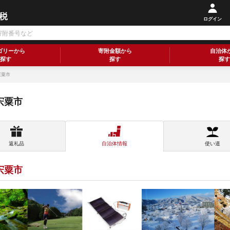
ログイン
ゴリーから
寄附金額から
自治体
探す
探す
探す
宍粟市
宍粟市
返礼品
自治体情報
使い道
宍粟市