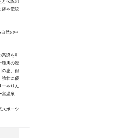
史と伝説の
史跡や伝統
る自然の中
の系譜を引
千種川の澄
川の恵、但
・強壮に優
リーやりん
「一宮温泉
流スポーツ