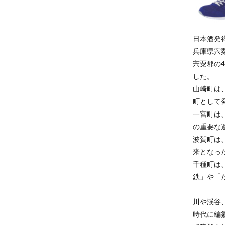
日本酒発
兵庫県宍
宍粟郡の
した。
山崎町は
町として
一宮町は
の重要な
波賀町は
来となった
千種町は
鉄」や「
川や渓谷
時代に編