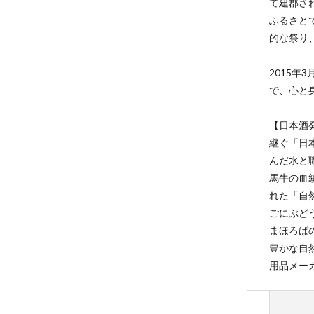
て建郡さ
ふるさと
的な祭り
2015
で、心と
【日本酒
継ぐ「日
んだ水と
馬牛の血
れた「自
ごにぶど
まほろば
豊かな自
用品メー