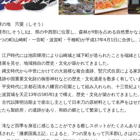
祥の地 宍粟（しそう）
粟市(しそうし)は、県の中西部に位置し、森林が9割を占める自然豊かな
4つの町(山崎町・一宮町・波賀町・千種町)が平成17年4月1日に合併し
、江戸時代には池田輝澄により山崎城と城下町が造られたことを端緒と
発展を見せ、地域独自の歴史・文化が築かれてきました。
、縄文時代から中世にかけての大規模な複合遺跡、竪穴式住居による家
遺跡や国重要文化財の御形神社などの歴史・文化遺産を数多く有してい
、平安時代に京都石清水八幡宮の荘園として組み入れられ、十三世紀よ
波賀城を天正13年(1585年)まで構え、歴史・文化が築かれてきました
、古代以降明治期まで産出し主として日本刀の原材料として名声をはせ
たたら製鉄所」の遺跡があり、和鉄の郷として繁栄してきました。
、滝など四季を身近に感じることができる癒しスポットがたくさんあり
纂された「播磨国風土記」によると、7つの里をもって宍禾郡(しさはのこ