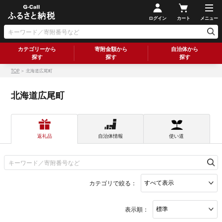
ログイン
カート
メニュー
カテゴリーから
寄附金額から
自治体から
探す
探す
探す
TOP
＞ 北海道広尾町
北海道広尾町
返礼品
自治体情報
使い道
カテゴリで絞る：
表示順：