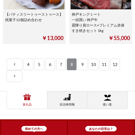
【パティスリートゥーストゥース】
神戸キングミート
焼菓子12個詰め合わせ
一頭買い 神戸牛
霜降り肩ロース+プレミアム赤身
すき焼きセット 1kg
￥13,000
￥55,000
4
5
6
7
8
9
10
11
12
返礼品
自治体情報
使い道
初めての方へ
あなたの目安は？