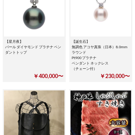
【星月夜】
【誕生石】
パール ダイヤモンド プラチナ ペン
無調色 アコヤ真珠（日本）8.0mm
ダントトップ
ラウンド
Pt900 プラチナ
ペンダント ネックレス
（チェーン付）
￥400,000〜
￥230,000〜