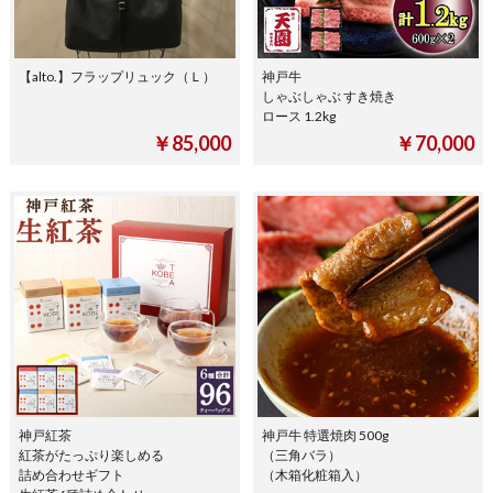
【alto.】フラップリュック（Ｌ）
神戸牛
しゃぶしゃぶ すき焼き
ロース 1.2kg
￥85,000
￥70,000
神戸紅茶
神戸牛 特選焼肉 500g
紅茶がたっぷり楽しめる
（三角バラ）
詰め合わせギフト
（木箱化粧箱入）