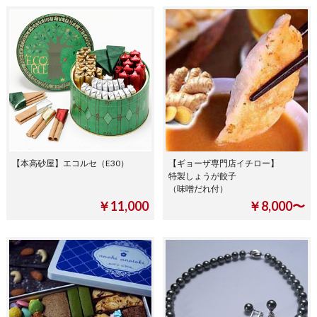
【本高砂屋】エコルセ（E30）
【ギョーザ専門店イチロー】
特製しょうが餃子
（味噌だれ付）
￥11,000
￥8,000〜