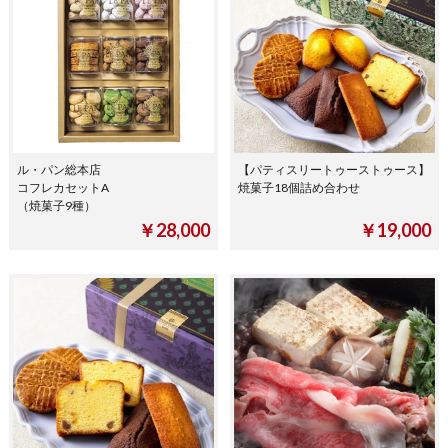
ル・パン総本店
【パティスリートゥーストゥース】
コフレカセットA
焼菓子18個詰め合わせ
（焼菓子9種）
￥28,000
￥19,000