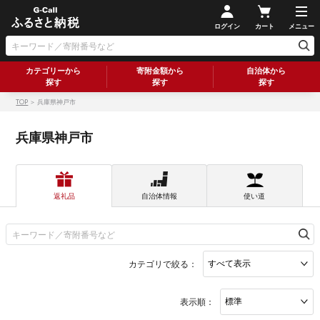
ログイン
カート
メニュー
カテゴリーから
寄附金額から
自治体から
探す
探す
探す
TOP
＞ 兵庫県神戸市
兵庫県神戸市
返礼品
自治体情報
使い道
カテゴリで絞る：
表示順：