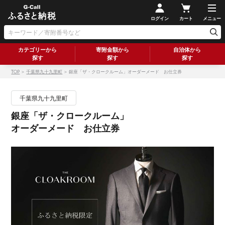
ログイン
カート
メニュー
カテゴリーから
寄附金額から
自治体から
探す
探す
探す
TOP
＞
千葉県九十九里町
＞ 銀座「ザ・クロークルーム」オーダーメード お仕立券
千葉県九十九里町
銀座「ザ・クロークルーム」
オーダーメード お仕立券