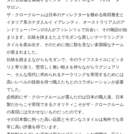
サロン。
ザ・クロークルームは日本のディレクターを務める島田雅史と
イタリア系カナダ人ルイ イアレンティ、オーストラリア人のア
ンドリュー バーンの3人がフィレンツェで出会い、その物語が始
まります。伝統を踏まえた上でモダンな新しいテーラリングス
タイルを産み出す。そのために他に類を見ない多国籍なチーム
が産まれました。
伝統を踏まえながらもモダンで、今のライフスタイルにピッタ
リと寄り添う。堅苦しく無い軽さを持ちながらラグジュアリ
ー。そんな現代に求められるテーラリングを実現するためには
高いレベルの技術を持つ職人たちとのコラボレーションが必要
でした。
必然的にザ・クロークルームが選んだのは日本の職人達。日本
製だからこそ実現できるクオリティこそがザ・クロークルーム
の表現には欠かせないものだったのです。
その日本製に拘った高い品質とモダンなスタイルは海外でも非
常に高い評価を得ています。