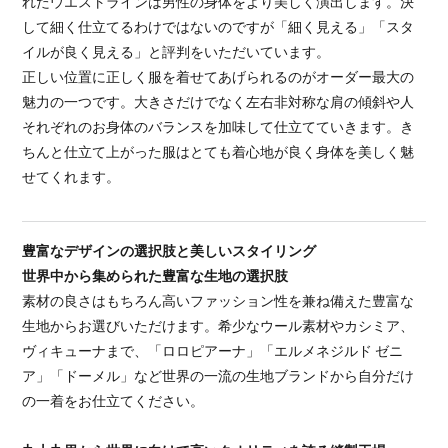
れたウエストラインは男性の身体をより美しく演出します。決
して細く仕立てるわけではないのですが「細く見える」「スタ
イルが良く見える」と評判をいただいています。
正しい位置に正しく服を着せてあげられるのがオーダー最大の
魅力の一つです。大きさだけでなく左右非対称な肩の傾斜や人
それぞれのお身体のバランスを加味して仕立てていきます。き
ちんと仕立て上がった服はとても着心地が良く身体を美しく魅
せてくれます。
豊富なデザインの選択肢と美しいスタイリング
世界中から集められた豊富な生地の選択肢
素材の良さはもちろん高いファッション性を兼ね備えた豊富な
生地からお選びいただけます。希少なウール素材やカシミア、
ヴィキューナまで、「ロロピアーナ」「エルメネジルド ゼニ
ア」「ドーメル」など世界の一流の生地ブランドから自分だけ
の一着をお仕立てください。