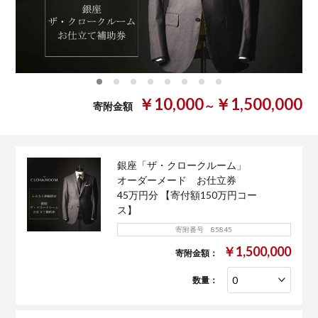
0
1
2
3
4
5
6
7
￥10,000
￥1,500,000
～
寄附金額
銀座「ザ・クロークルーム」
オーダーメード お仕立券
45万円分 【寄付額150万円コー
ス】
寄附番号 85845
￥1,500,000
寄附金額：
数量：