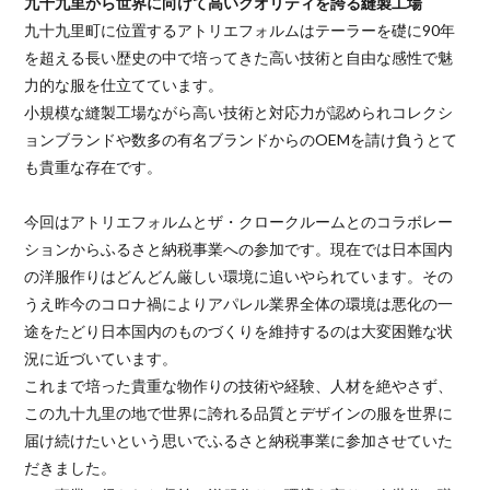
九十九里から世界に向けて高いクオリティを誇る縫製工場
九十九里町に位置するアトリエフォルムはテーラーを礎に90年
を超える長い歴史の中で培ってきた高い技術と自由な感性で魅
力的な服を仕立てています。
小規模な縫製工場ながら高い技術と対応力が認められコレクシ
ョンブランドや数多の有名ブランドからのOEMを請け負うとて
も貴重な存在です。
今回はアトリエフォルムとザ・クロークルームとのコラボレー
ションからふるさと納税事業への参加です。現在では日本国内
の洋服作りはどんどん厳しい環境に追いやられています。その
うえ昨今のコロナ禍によりアパレル業界全体の環境は悪化の一
途をたどり日本国内のものづくりを維持するのは大変困難な状
況に近づいています。
これまで培った貴重な物作りの技術や経験、人材を絶やさず、
この九十九里の地で世界に誇れる品質とデザインの服を世界に
届け続けたいという思いでふるさと納税事業に参加させていた
だきました。