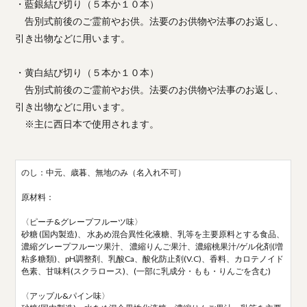
・藍銀結び切り（５本か１０本）
告別式前後のご霊前やお供。法要のお供物や法事のお返し、
引き出物などに用います。
・黄白結び切り（５本か１０本）
告別式前後のご霊前やお供。法要のお供物や法事のお返し、
引き出物などに用います。
※主に西日本で使用されます。
のし：中元、歳暮、無地のみ（名入れ不可）
原材料：
〈ピーチ&グレープフルーツ味〉
砂糖 (国内製造)、 水あめ混合異性化液糖、乳等を主要原料とする食品、
濃縮グレープフルーツ果汁、 濃縮りんご果汁、濃縮桃果汁/ゲル化剤(増
粘多糖類)、pH調整剤、乳酸Ca、酸化防止剤(V.C)、香料、カロテノイド
色素、甘味料(スクラロース)、(一部に乳成分・もも・りんごを含む)
〈アップル&パイン味〉