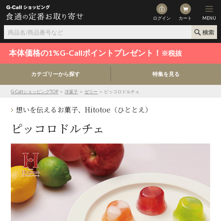
ログイン
カート
MENU
本体価格の1%G-Callポイントプレゼント！
※税抜
カテゴリーから探す
特集を見る
G-CallショッピングTOP
＞
洋菓子
＞
ゼリー
＞ ピッコロドルチェ
想いを伝えるお菓子、Hitotoe（ひととえ）
ピッコロドルチェ