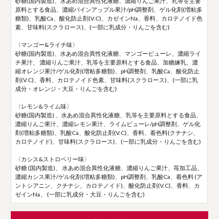
砂糖(国内製造)、水あめ混合異性化液糖、濃縮りんご果汁、乳等を主要
原料とする食品、濃縮パインアップル果汁/pH調整剤、ゲル化剤(増粘多
糖類)、乳酸Ca、酸化防止剤(V.C)、カゼインNa、香料、カロテノイド色
素、甘味料(スクラロース)、(一部に乳成分・りんごを含む)
〈マンゴー&ライチ味〉
砂糖(国内製造)、水あめ混合異性化液糖、マンゴーピューレ、濃縮ライ
チ果汁、 濃縮りんご果汁、乳等を主要原料とする食品、加糖練乳、濃
縮オレンジ果汁/ゲル化剤(増粘多糖類)、pH調整剤、乳酸Ca、酸化防止
剤(V.C)、香料、カロテノイド色素、甘味料(スクラロース)、(一部に乳
成分・オレンジ・大豆・りんごを含む)
〈レモン&ライム味〉
砂糖(国内製造) 、水あめ混合異性化液糖、乳等を主要原料とする食品、
濃縮りんご果汁、濃縮レモン果汁、ライムピューレ/pH調整剤、ゲル化
剤(増粘多糖類)、乳酸Ca、酸化防止剤(V.C)、香料、着色料(クチナシ、
カロテノイド)、甘味料(スクラロース)、(一部に乳成分・りんごを含む)
〈カシス&ストロベリー味〉
砂糖 (国内製造)、 水あめ混合異性化液糖、濃縮りんご果汁、苺加工品、
濃縮カシス果汁/ゲル化剤(増粘多糖類)、pH調整剤、乳酸Ca、着色料 (ア
ントシアニン、クチナシ、カロテノイド)、酸化防止剤(V.C)、香料、カ
ゼインNa、 (一部に乳成分・大豆・りんごを含む)