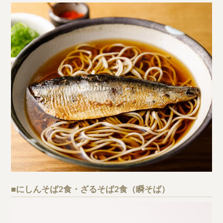
■にしんそば2食・ざるそば2食（瞬そば）