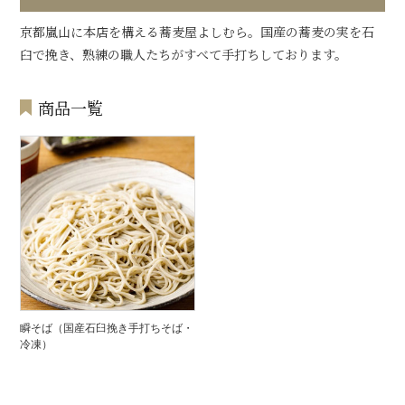
京都嵐山に本店を構える蕎麦屋よしむら。国産の蕎麦の実を石
臼で挽き、熟練の職人たちがすべて手打ちしております。
商品一覧
瞬そば（国産石臼挽き手打ちそば・
冷凍）