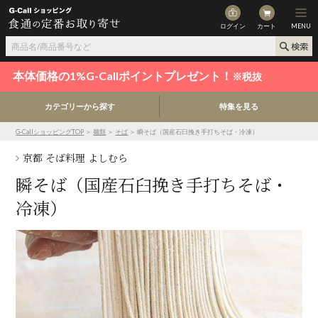
ログイン
カート
MENU
本体価格の1%G-Callポイントプレゼント！
※税抜
カテゴリーから探す
特集を見る
G-CallショッピングTOP
＞
麺類
＞
そば
＞ 瞬そば（国産石臼挽き手打ちそば・冷凍）
京都 そば料理 よしむら
瞬そば（国産石臼挽き手打ちそば・
冷凍）