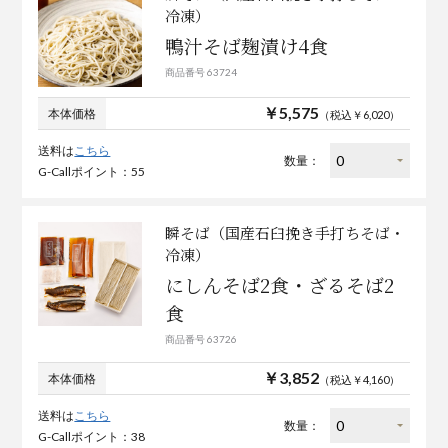
冷凍）
鴨汁そば麹漬け4食
商品番号 63724
￥5,575
本体価格
（税込￥6,020）
送料は
こちら
数量：
G-Callポイント：55
瞬そば（国産石臼挽き手打ちそば・
冷凍）
にしんそば2食・ざるそば2
食
商品番号 63726
￥3,852
本体価格
（税込￥4,160）
送料は
こちら
数量：
G-Callポイント：38