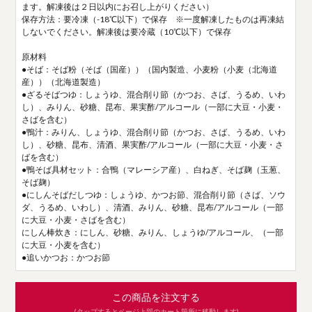
ます。解凍後は２日以内にお召し上がりください）
保存方法：要冷凍（-18℃以下）で保存 ※一度解凍したものは再凍結
しないでください。解凍後は要冷蔵（10℃以下）で保存
原材料
●そば：そば粉（そば（国産））（国内製造、小麦粉（小麦（北海道
産））（北海道製造）
●ざるそばつゆ：しょうゆ、混合削り節（かつお、さば、うるめ、いわ
し）、みりん、砂糖、昆布、果実酢/アルコール（一部に大豆・小麦・
さばを含む）
●鴨汁：みりん、しょうゆ、混合削り節（かつお、さば、うるめ、いわ
し）、砂糖、昆布、清酒、果実酢/アルコール（一部に大豆・小麦・さ
ばを含む）
●鴨そば具材セット：合鴨（マレーシア産）、白ねぎ、そば麹（玉葱、
そば麹）
●にしんそばだしつゆ：しょうゆ、かつお節、混合削り節（さば、ソウ
ダ、うるめ、いわし）、清酒、みりん、砂糖、昆布/アルコール（一部
に大豆・小麦・さばを含む）
にしん棒炊き：にしん、砂糖、みりん、しょうゆ/アルコール、（一部
に大豆・小麦を含む）
●追いかつお：かつお節
この商品を注文する
(タップするとページ上部のカート箇所に移動します)