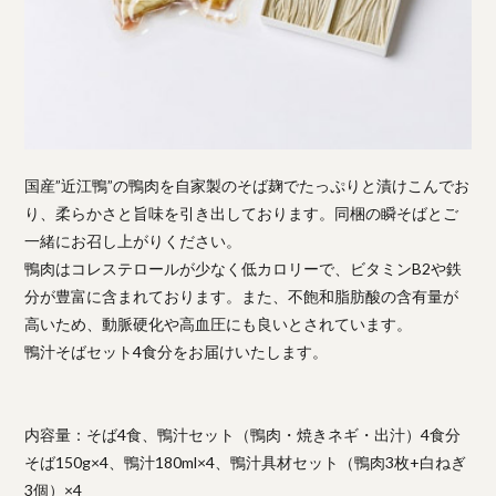
国産”近江鴨”の鴨肉を自家製のそば麹でたっぷりと漬けこんでお
り、柔らかさと旨味を引き出しております。同梱の瞬そばとご
一緒にお召し上がりください。
鴨肉はコレステロールが少なく低カロリーで、ビタミンB2や鉄
分が豊富に含まれております。また、不飽和脂肪酸の含有量が
高いため、動脈硬化や高血圧にも良いとされています。
鴨汁そばセット4食分をお届けいたします。
内容量：そば4食、鴨汁セット（鴨肉・焼きネギ・出汁）4食分
そば150g×4、鴨汁180ml×4、鴨汁具材セット（鴨肉3枚+白ねぎ
3個）×4