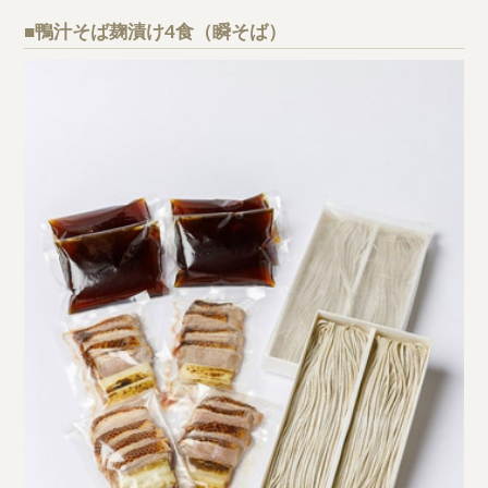
■鴨汁そば麹漬け4食（瞬そば）