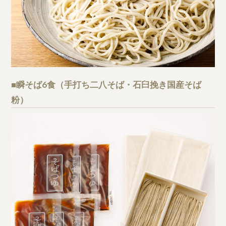
■瞬そば6食（手打ち二八そば・石臼挽き国産そば
粉）