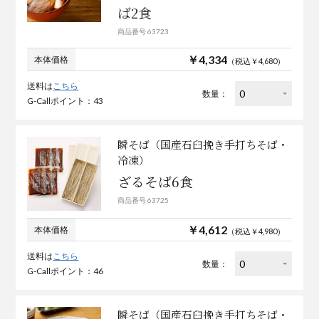
ば2食
商品番号 63723
￥4,334
本体価格
（税込￥4,680）
送料は
こちら
数量：
G-Callポイント：43
瞬そば（国産石臼挽き手打ちそば・
冷凍）
ざるそば6食
商品番号 63725
￥4,612
本体価格
（税込￥4,980）
送料は
こちら
数量：
G-Callポイント：46
瞬そば（国産石臼挽き手打ちそば・