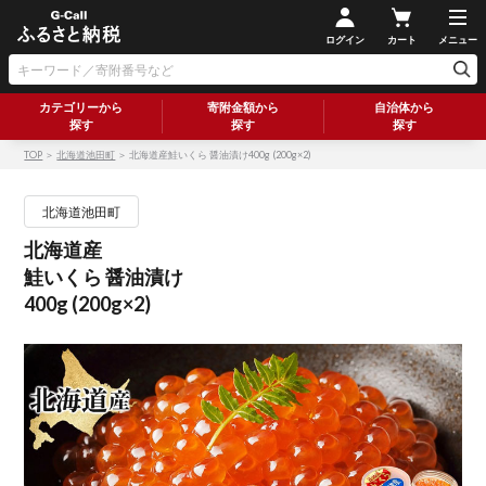
ログイン
カート
メニュー
カテゴリーから
寄附金額から
自治体から
探す
探す
探す
TOP
＞
北海道池田町
＞ 北海道産鮭いくら 醤油漬け400g (200g×2)
北海道池田町
北海道産
鮭いくら 醤油漬け
400g (200g×2)