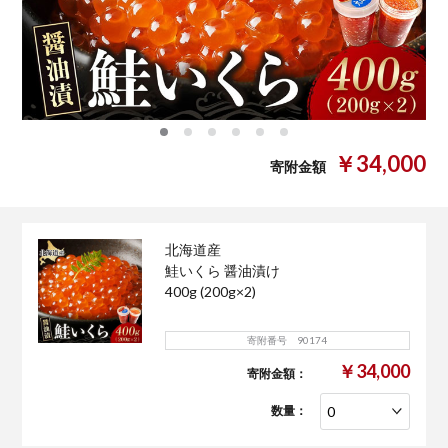
0
1
2
3
4
5
￥34,000
寄附金額
北海道産
鮭いくら 醤油漬け
400g (200g×2)
寄附番号 90174
￥34,000
寄附金額：
数量：