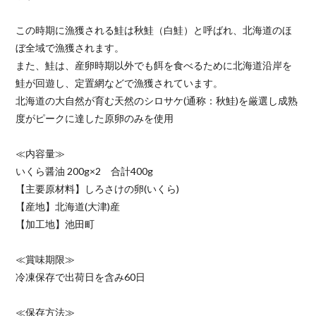
この時期に漁獲される鮭は秋鮭（白鮭）と呼ばれ、北海道のほ
ぼ全域で漁獲されます。
また、鮭は、産卵時期以外でも餌を食べるために北海道沿岸を
鮭が回遊し、定置網などで漁獲されています。
北海道の大自然が育む天然のシロサケ(通称：秋鮭)を厳選し成熟
度がピークに達した原卵のみを使用
≪内容量≫
いくら醤油 200g×2 合計400g
【主要原材料】しろさけの卵(いくら)
【産地】北海道(大津)産
【加工地】池田町
≪賞味期限≫
冷凍保存で出荷日を含み60日
≪保存方法≫