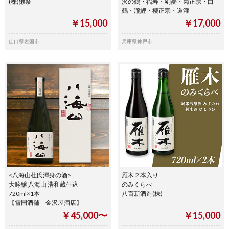
(株)獺祭
沢の鶴・福寿・剣菱・菊正宗・白
鶴・瀧鯉・櫻正宗・道灌
￥15,000
￥17,000
山口県岩国市
兵庫県神戸市
<八海山杜氏渾身の酒>
雁木２本入り
大吟醸 八海山 浩和蔵仕込
のみくらべ
720ml×1本
八百新酒造(株)
【雪国酒舗 金沢屋酒店】
￥45,000〜
￥15,000