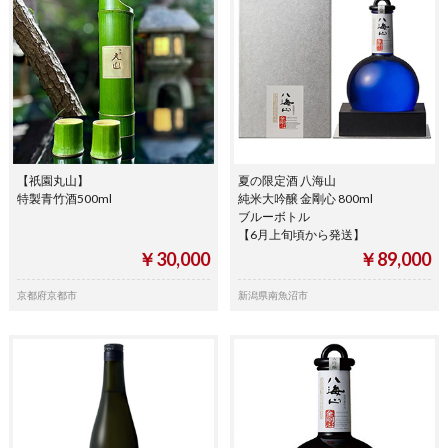
【祇園丸山】
夏の限定酒 八海山
特製青竹酒500ml
純米大吟醸 金剛心 800ml
ブルーボトル
【6月上旬頃から発送】
￥30,000
￥89,000
京都府京都市
新潟県南魚沼市