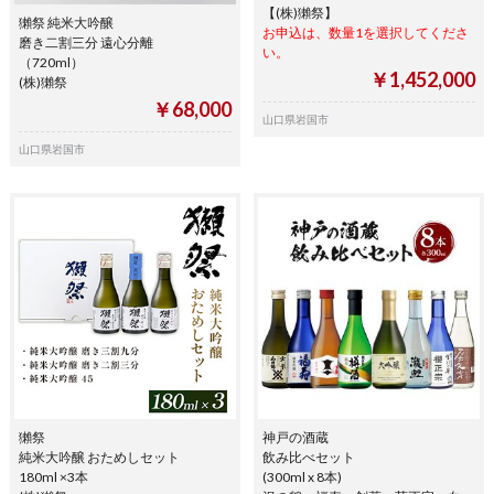
【(株)獺祭】
獺祭 純米大吟醸
お申込は、数量1を選択してくださ
磨き二割三分 遠心分離
い。
（720ml）
￥1,452,000
(株)獺祭
￥68,000
山口県岩国市
山口県岩国市
獺祭
神戸の酒蔵
純米大吟醸 おためしセット
飲み比べセット
180ml ×3本
(300ml x 8本)