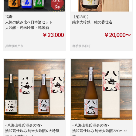
福寿
【菊の司】
人気の飲み比べ日本酒セット
純米大吟醸 結の香仕込
大吟醸・純米吟醸・純米酒
￥23,000
￥20,000〜
兵庫県神戸市
岩手県雫石町
<八海山杜氏渾身の酒>
<八海山杜氏渾身の酒>
浩和蔵仕込み 純米大吟醸&大吟醸
浩和蔵仕込み 純米大吟醸720ml×1