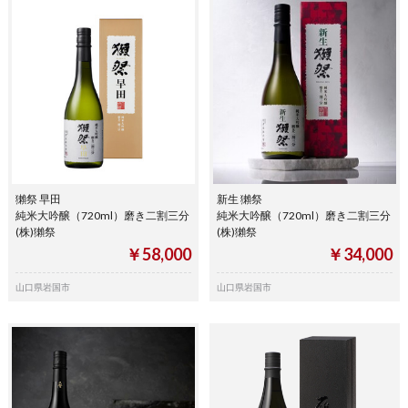
獺祭 早田
新生 獺祭
純米大吟醸（720ml）磨き二割三分
純米大吟醸（720ml）磨き二割三分
(株)獺祭
(株)獺祭
￥58,000
￥34,000
山口県岩国市
山口県岩国市