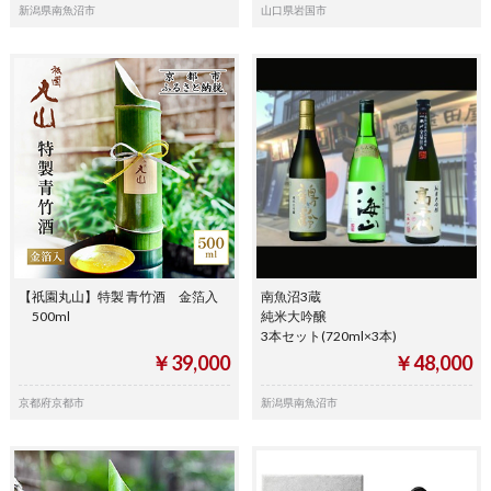
新潟県南魚沼市
山口県岩国市
【祇園丸山】特製 青竹酒 金箔入
南魚沼3蔵
500ml
純米大吟醸
3本セット(720ml×3本)
￥39,000
￥48,000
京都府京都市
新潟県南魚沼市