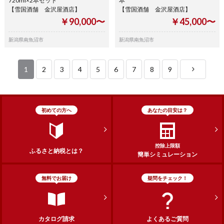
720ml×2本セット
本
【雪国酒舗 金沢屋酒店】
【雪国酒舗 金沢屋酒店】
￥90,000〜
￥45,000〜
新潟県南魚沼市
新潟県南魚沼市
1
2
3
4
5
6
7
8
9
初めての方へ
あなたの目安は？
控除上限額
ふるさと納税とは？
簡単シミュレーション
無料でお届け
疑問をチェック！
カタログ請求
よくあるご質問