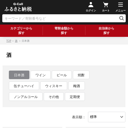
ログイン
カート
メニュー
カテゴリーから
寄附金額から
自治体から
探す
探す
探す
TOP
＞
酒
＞ 日本酒
酒
日本酒
ワイン
ビール
焼酎
缶チューハイ
ウィスキー
梅酒
ノンアルコール
その他
定期便
表示順：