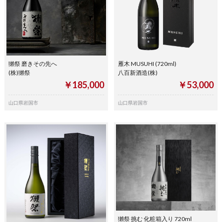
獺祭 磨きその先へ
雁木 MUSUHI (720ml)
(株)獺祭
八百新酒造(株)
￥185,000
￥53,000
山口県岩国市
山口県岩国市
獺祭 挑む 化粧箱入り 720ml