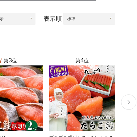
根県
海士町
美容
表示順
口県
岩国市
下関市
知県
芸西村
岡県
大川市
3
4
第
位
第
位
本県
高森町
分県
玖珠町
崎県
延岡市
都城市
島県
東串良町
縄県
恩納村