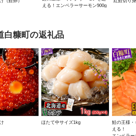
漬け（鮭卵）
紅鮭切り身2
える！エンペラーサーモン900g
加西市
神戸市
宍粟市
兵庫県
新温泉町
道白糠町の返礼品
け
ほたて中サイズ1kg
鮭の王様・
える！
エンペラー