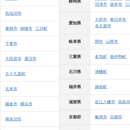
静岡県
沼津市
袋井市
三
気仙沼市
大府市
春日井市
愛知県
名古屋市
東根市
南陽市
三川町
岐阜県
関市
山県市
下妻市
三重県
多気町
南伊勢町
大田原市
鹿沼市
石川県
津幡町
九十九里町
福井県
越前町
北本市
滋賀県
近江八幡市
高島
鎌倉市
横浜市
京都府
亀岡市
京都市
南魚沼市