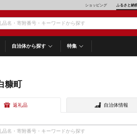
ショッピング
ふるさと納
自治体から探す
特集
白糠町
肉類（鶏・豚・他）
\10,001～20,000
魚介類
\20,001～30,000
市川三郷町
笛吹市
町
返礼品
自治体情報
山梨県
和歌
スイーツ
\50,001～100,000
野菜
\100,001～200,000
富士河口湖町
士町
他食品
\1,000,001～5,000,000
旅行券・食事券
\5,000,001～10,000,000
熱海市
伊豆市
御殿場市
岡
静岡県
スポーツ・アウトドア
雑貨・日用品