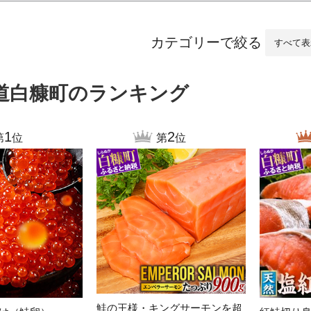
沼津市
袋井市
三島市
島
時計
ファッション
大府市
春日井市
名古屋市
カテゴリーで絞る
愛知県
山
道白糠町のランキング
岐阜県
関市
山県市
高
三重県
多気町
南伊勢町
福
1
2
第
位
第
位
石川県
津幡町
熊
福井県
越前町
大
滋賀県
近江八幡市
高島市
宮
京都府
亀岡市
京都市
鹿児
大阪府
堺市
大東市
鮭の王様・キングサーモンを超
沖