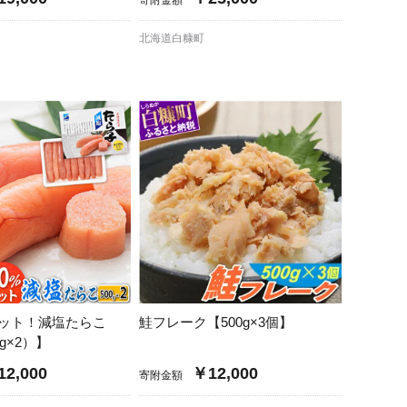
北海道白糠町
カット！減塩たらこ
鮭フレーク【500g×3個】
00g×2）】
2,000
￥12,000
寄附金額