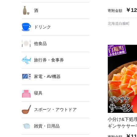
￥12
酒
寄附金額
北海道白糠町
ドリンク
他食品
旅行券・食事券
家電・AV機器
寝具
スポーツ・アウトドア
小分け&下処
ギンサケサー
雑貨・日用品
￥11
寄附金額