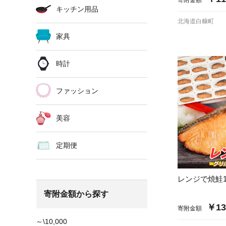
キッチン用品
北海道白糠町
家具
時計
ファッション
美容
定期便
レンジで焼鮭1
寄附金額から探す
￥13
寄附金額
～\10,000