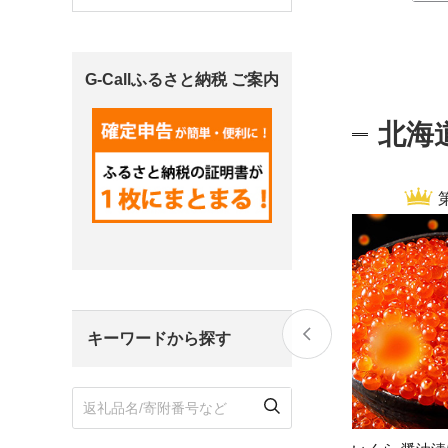
宮城県
気仙沼市
家具
G-Callふるさと納税 ご案内
山形県
東根市
南陽市
三川町
定期便
北海
茨城県
下妻市
栃木県
大田原市
鹿沼市
千葉県
九十九里町
埼玉県
北本市
キーワードから探す
神奈川県
鎌倉市
横浜市
新潟県
南魚沼市
富山県
魚津市
氷見市