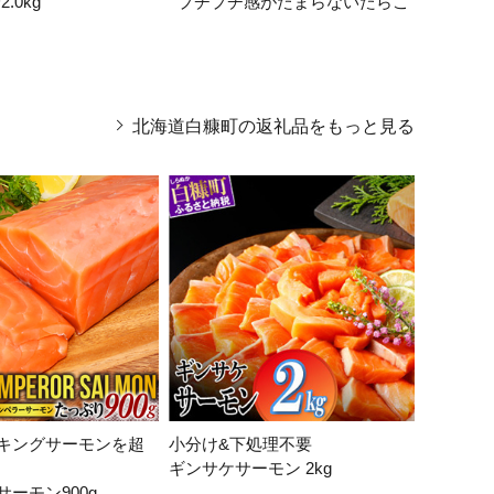
.0kg
プチプチ感がたまらないたらこ
鮭 い
北海道白糠町の返礼品をもっと見る
キングサーモンを超
小分け&下処理不要
ギンサケサーモン 2kg
サーモン900g