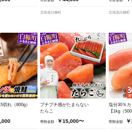
北海道白糠町
北海道白糠町
5切れ（800g）
プチプチ感がたまらない
塩分30％
たらこ
【1kg（5
,000
￥15,000〜
￥1
寄附金額
寄附金額