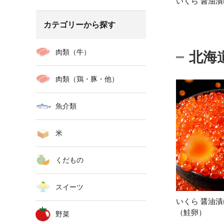
いくら 醤油
カテゴリーから探す
肉類（牛）
北海
肉類（鶏・豚・他）
魚介類
米
くだもの
スイーツ
いくら 醤油漬
（鮭卵）
野菜