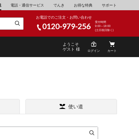
税
電話・通信サービス
でんき
お得な特典
サポート
お電話でのご注文・お問い合わせ
受付時間
0120-979-256
9:00～18:00
(土日祝日除く)
ようこそ
ゲスト 様
ログイン
カート
米
\30,001～40,000
使い道
山県
湯浅町
酒
\200,001～500,000
家電・AV機器
\10,000,001～
山県
笠岡市
キッチン用品