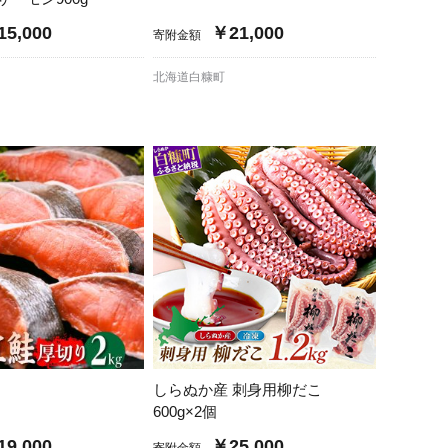
5,000
￥21,000
寄附金額
北海道白糠町
しらぬか産 刺身用柳だこ
600g×2個
9,000
￥25,000
寄附金額