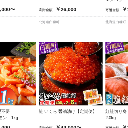
,000〜
￥26,000
￥1
寄附金額
寄附金額
北海道白糠町
北海道白糠町
理不要
鮭 いくら 醤油漬け【定期便】
紅鮭切り身
モン 1kg
2.0kg
,000
￥44,000〜
￥1
寄附金額
寄附金額