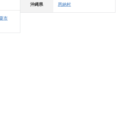
沖縄県
恩納村
粟市