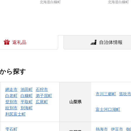
北海道白糠町
北海道白糠町
返礼品
自治体情報
から探す
網走市
池田町
石狩市
市川三郷町
笛吹
白老町
白糠町
弟子屈町
登別市
平取町
広尾町
山梨県
紋別市
別海町
富士河口湖町
利尻富士町
雫石町
熱海市
伊豆市
御