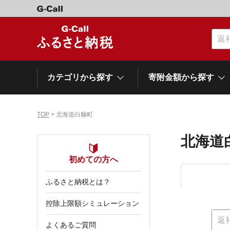
カテゴリから探す
寄附金額から探す
TOP
> 北海道白糠町
カテゴリーから探す
寄附金額から探す
自治体から探す
特集
北海道
肉類（牛）
～\10,000
初めての方へ
網走市
池田町
石狩市
白老町
白糠町
弟子屈
北海道
ふるさと納税とは？
くだもの
\40,001～50,000
登別市
平取町
広尾町
紋別市
別海町
利尻富
控除上限額シミュレーション
ドリンク
\500,001～1,000,000
岩手県
雫石町
よくあるご質問
寝具