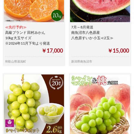
≪先行予約≫
7月～8月発送
高級ブランド 田村みかん
南魚沼市八色原産
10kg 大玉サイズ
八色原すいか 小玉≪2玉≫
※2026年11月下旬より発送
￥17,000
￥15,000
和歌山県湯浅町
新潟県南魚沼市