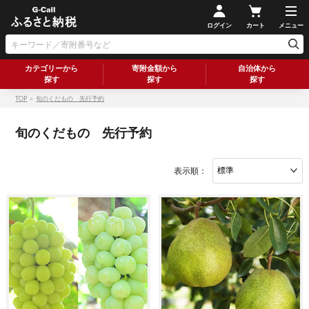
ログイン
カート
メニュー
カテゴリーから
寄附金額から
自治体から
探す
探す
探す
TOP
＞
旬のくだもの 先行予約
旬のくだもの 先行予約
表示順：