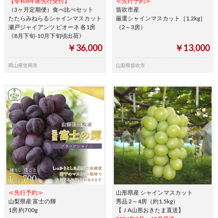
【令和8年産先行受付】
≪先行予約≫
（3ヶ月定期便）食べ比べセット
笛吹市産
たたらみねらるシャインマスカット
厳選シャインマスカット［1.2kg］
瀬戸ジャイアンツ ピオーネ 各1房
（2～3房）
《8月下旬-10月下旬頃出荷》
￥36,000
￥13,000
岡山県笠岡市
山梨県笛吹市
≪先行予約≫
山形県産 シャインマスカット
山梨県産 富士の輝
秀品 2～4房（約1.5kg）
1房 約700g
【ＪA山形おきたま直送】