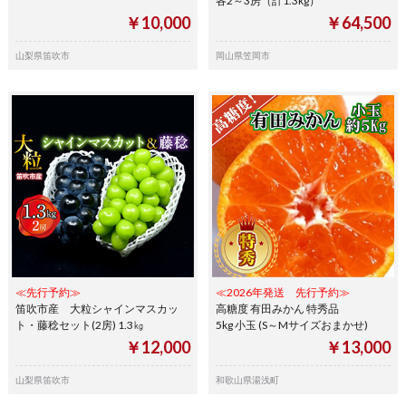
各2～3房（計1.3kg）
￥10,000
￥64,500
山梨県笛吹市
岡山県笠岡市
≪先行予約≫
≪2026年発送 先行予約≫
笛吹市産 大粒シャインマスカッ
高糖度 有田みかん 特秀品
ト・藤稔セット(2房) 1.3㎏
5kg 小玉 (S～Mサイズおまかせ)
￥12,000
￥13,000
山梨県笛吹市
和歌山県湯浅町