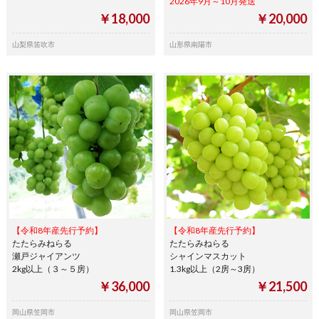
2026年9月～10月発送
￥18,000
￥20,000
山梨県笛吹市
山形県南陽市
【令和8年産先行予約】
【令和8年産先行予約】
たたらみねらる
たたらみねらる
瀬戸ジャイアンツ
シャインマスカット
2kg以上（３～５房）
1.3kg以上（2房～3房）
￥36,000
￥21,500
岡山県笠岡市
岡山県笠岡市