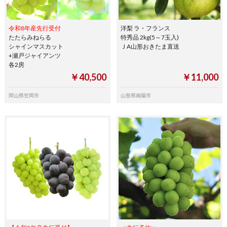
令和8年産先行受付
洋梨 ラ・フランス
たたらみねらる
特秀品 2kg(5～7玉入)
シャインマスカット
ＪA山形おきたま直送
+瀬戸ジャイアンツ
各2房
￥40,500
￥11,000
岡山県笠岡市
山形県南陽市