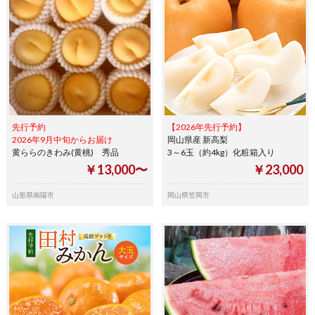
先行予約
【2026年先行予約】
2026年9月中旬からお届け
岡山県産 新高梨
黄ららのきわみ(黄桃) 秀品
3～6玉（約4kg）化粧箱入り
￥13,000〜
￥23,000
山形県南陽市
岡山県笠岡市