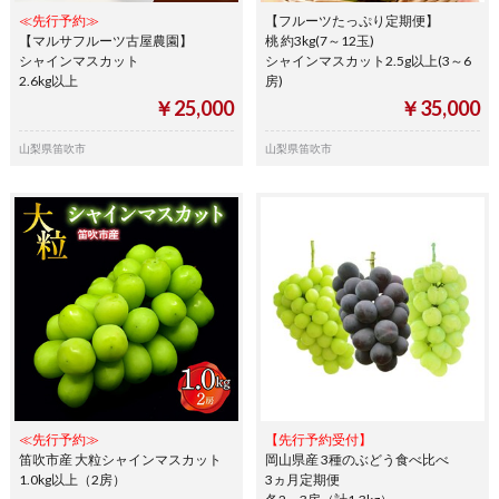
≪先行予約≫
【フルーツたっぷり定期便】
【マルサフルーツ古屋農園】
桃 約3kg(7～12玉)
シャインマスカット
シャインマスカット2.5g以上(3～6
2.6kg以上
房)
￥25,000
￥35,000
山梨県笛吹市
山梨県笛吹市
≪先行予約≫
【先行予約受付】
笛吹市産 大粒シャインマスカット
岡山県産 3種のぶどう食べ比べ
1.0kg以上（2房）
3ヵ月定期便