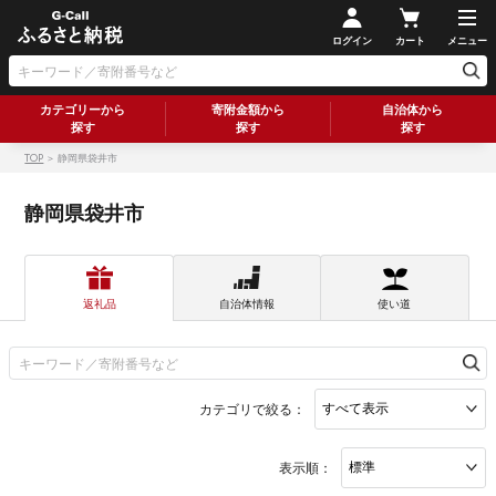
ログイン
カート
メニュー
カテゴリーから
寄附金額から
自治体から
探す
探す
探す
TOP
＞ 静岡県袋井市
静岡県袋井市
返礼品
自治体情報
使い道
カテゴリで絞る：
表示順：