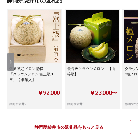
静岡県袋井市の返礼品
数量限定 メロン 静岡
最高級クラウンメロン 【山
クラウ
『クラウンメロン 富士級 1
等級】
”極メロ
玉』【 桐箱入】
￥92,000
￥23,000〜
静岡県袋井市
静岡県袋井市
静岡県袋
静岡県袋井市の返礼品をもっと見る