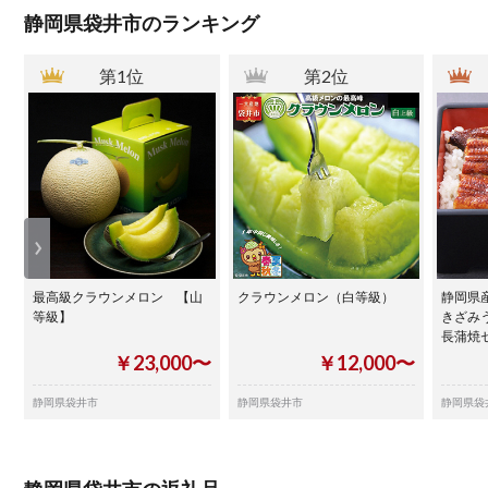
静岡県袋井市のランキング
第1位
第2位
最高級クラウンメロン 【山
クラウンメロン（白等級）
静岡県
等級】
きざみ
長蒲焼
￥23,000〜
￥12,000〜
静岡県袋井市
静岡県袋井市
静岡県袋