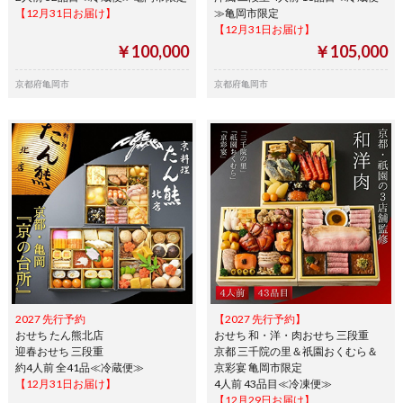
【12月31日お届け】
≫亀岡市限定
【12月31日お届け】
￥100,000
￥105,000
京都府亀岡市
京都府亀岡市
2027 先行予約
【2027 先行予約】
おせち たん熊北店
おせち 和・洋・肉おせち 三段重
迎春おせち 三段重
京都 三千院の里＆祇園おくむら＆
約4人前 全41品≪冷蔵便≫
京彩宴 亀岡市限定
【12月31日お届け】
4人前 43品目≪冷凍便≫
【12月29日お届け】