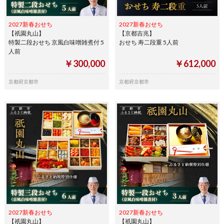
2027新春おせち
2027新春おせち
【祇園丸山】
【京都吉兆】
特製二段おせち 京風白味噌雑煮付 5
おせち 寿二段重 5人前
人前
￥300,000
￥612,000
京都府京都市
京都府京都市
2027新春おせち
2027新春おせち
【祇園丸山】
【祇園丸山】