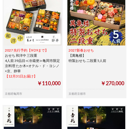
2027 先行予約【9/29まで】
2027新春おせち
おせち 和洋中 三段重
【萬亀楼】
4人前 39品目≪冷蔵便≫亀岡市限定
特製おせち 二段重 5人前
京料理 たか木×オテル・ド・ヨシノ
×京、静華
【12月31日お届け】
￥110,000
￥270,000
京都府亀岡市
京都府京都市