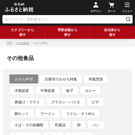
ログイン
カート
メニュー
カテゴリーから
寄附金額から
自治体から
探す
探す
探す
TOP
＞
その他食品
＞ おせち料理
その他食品
おせち料理
京都市のおせち特集
和風惣菜
洋風総菜
中華総菜
餃子
カレー
唐揚げ・フライ
グラタン・パスタ
ピザ
鍋セット
ラーメン
うどん・そうめん
そば・その他麺類
乳製品
卵
パン