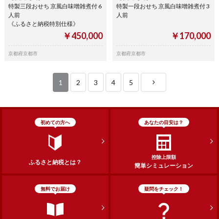
特製三段おせち 京風白味噌雑煮付 6
特製一段おせち 京風白味噌雑煮付 3
人前
人前
《ふるさと納税特別仕様》
￥450,000
￥170,000
京都府京都市
京都府京都市
1
2
3
4
5
初めての方へ
あなたの目安は？
控除上限額
ふるさと納税とは？
簡単シミュレーション
無料でお届け
疑問をチェック！