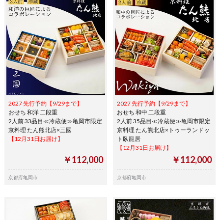
2027 先行予約【9/29まで】
2027 先行予約【9/29まで】
おせち 和洋 二段重
おせち 和中 二段重
2人前 33品目≪冷蔵便≫亀岡市限定
2人前 35品目≪冷蔵便≫亀岡市限定
京料理 たん熊北店×三國
京料理 たん熊北店×トゥーランドッ
【12月31日お届け】
ト臥龍居
【12月31日お届け】
￥112,000
￥112,000
京都府亀岡市
京都府亀岡市