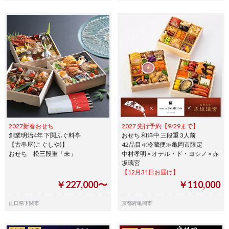
2027新春おせち
2027 先行予約【9/29まで】
創業明治4年 下関ふぐ料亭
おせち 和洋中 三段重 3人前
【古串屋(こぐしや)】
42品目≪冷蔵便≫亀岡市限定
おせち 松三段重「未」
中村孝明 × オテル・ド・ヨシノ × 赤
坂璃宮
【12月31日お届け】
￥227,000〜
￥110,000
山口県下関市
京都府亀岡市