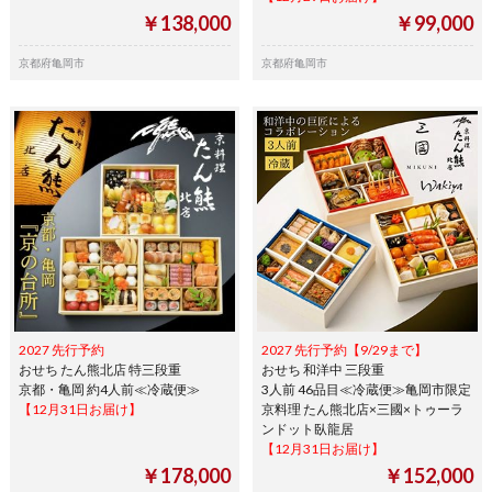
￥138,000
￥99,000
京都府亀岡市
京都府亀岡市
2027 先行予約
2027 先行予約【9/29まで】
おせち たん熊北店 特三段重
おせち 和洋中 三段重
京都・亀岡 約4人前≪冷蔵便≫
3人前 46品目≪冷蔵便≫亀岡市限定
【12月31日お届け】
京料理 たん熊北店×三國×トゥーラ
ンドット臥龍居
【12月31日お届け】
￥178,000
￥152,000