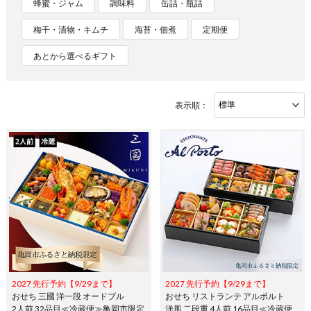
蜂蜜・ジャム
調味料
缶詰・瓶詰
梅干・漬物・キムチ
海苔・佃煮
定期便
あとから選べるギフト
表示順：
2027 先行予約【9/29まで】
2027 先行予約【9/29まで】
おせち 三國 洋一段 オードブル
おせち リストランテ アルポルト
2人前 32品目≪冷蔵便≫亀岡市限定
洋風 二段重 4人前 16品目≪冷蔵便