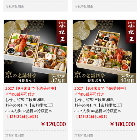
京都府亀岡市
京都府亀岡市
2027【9月末まで 予約受付中】
2027 【9月末まで 予約受付中】
※旬の鱧寿司付き
※旬の鱧寿司付き
おせち 特製 二段重 和風
おせち 特製 三段重 和風
料亭のおせち【京料理 松正】
料亭のおせち【京料理 松正】
3～4人前 37品目≪冷蔵便≫
3～5人前 40品目≪冷蔵便≫
【12月31日お届け】
【12月31日お届け】
￥120,000
￥180,000
京都府亀岡市
京都府亀岡市