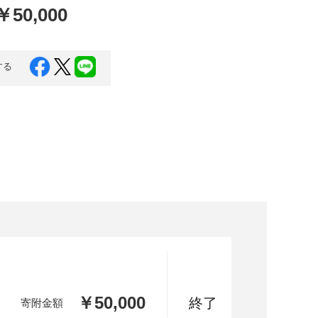
￥50,000
口県
岩国市
下関市
美容
知県
芸西村
する
岡県
大川市
本県
高森町
分県
玖珠町
崎県
延岡市
都城市
島県
東串良町
縄県
恩納村
￥50,000
終了
寄附金額