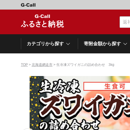
カテゴリから探す
寄附金額から探す
TOP
>
北海道網走市
> 生冷凍ズワイガニの詰め合わせ 3kg
カテゴリーから探す
寄附金額から探す
自治体から探す
特集
肉類（牛）
～\10,000
網走市
池田町
石狩市
白老町
白糠町
弟子屈
北海道
くだもの
\40,001～50,000
登別市
平取町
広尾町
紋別市
別海町
利尻富
ドリンク
\500,001～1,000,000
岩手県
雫石町
寝具