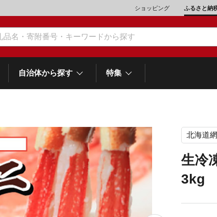
ショッピング
ふるさと納
自治体から探す
特集
北海道
肉類（鶏・豚・他）
\10,001～20,000
魚介類
\20,001～30,000
市川三郷町
笛吹市
和歌
山梨県
生冷
町
富士河口湖町
スイーツ
\50,001～100,000
野菜
\100,001～200,000
3k
岡
士町
熱海市
伊豆市
御殿場市
静岡県
他食品
\1,000,001～5,000,000
旅行券・食事券
\5,000,001～10,000,000
沼津市
袋井市
三島市
島
スポーツ・アウトドア
雑貨・日用品