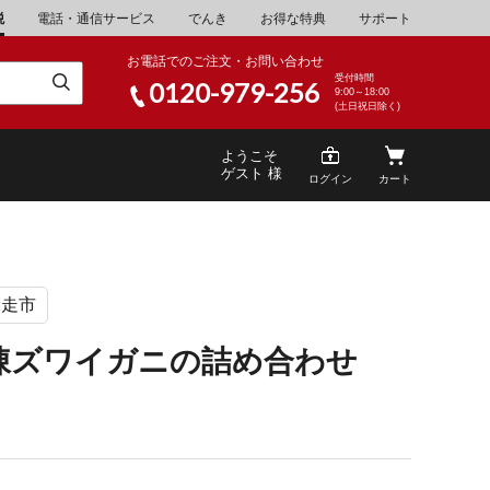
税
電話・通信サービス
でんき
お得な特典
サポート
お電話でのご注文・お問い合わせ
受付時間
0120-979-256
9:00～18:00
(土日祝日除く)
ようこそ
ゲスト 様
ログイン
カート
網走市
米
\30,001～40,000
山県
湯浅町
凍ズワイガニの詰め合わせ
酒
\200,001～500,000
g
山県
笠岡市
家電・AV機器
\10,000,001～
根県
海士町
キッチン用品