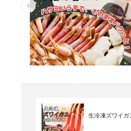
宮城県
気仙沼市
家具
山形県
東根市
南陽市
三川町
定期便
茨城県
下妻市
栃木県
大田原市
鹿沼市
千葉県
九十九里町
埼玉県
北本市
神奈川県
鎌倉市
横浜市
生冷凍ズワイガ
新潟県
南魚沼市
富山県
魚津市
氷見市