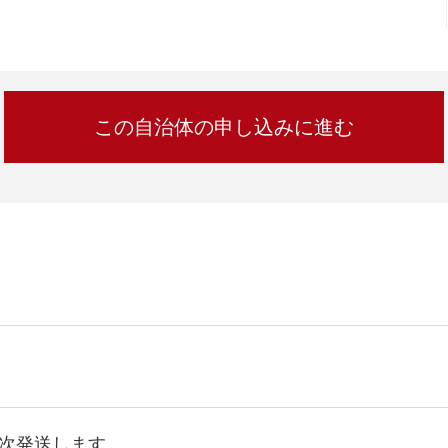
加西市
神戸市
宍粟市
兵庫県
新温泉町
次発送します。