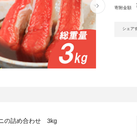
大府市
春日井市
名古屋市
山
愛知県
寄附金額
時計
ファッション
高
岐阜県
関市
山県市
シェア
福
三重県
多気町
南伊勢町
熊
石川県
津幡町
大
福井県
越前町
宮
滋賀県
近江八幡市
高島市
鹿児
京都府
亀岡市
京都市
沖
ニの詰め合わせ 3kg
大阪府
堺市
大東市